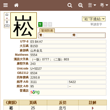
普
粵
山
崧
46
8
繁
簡
港
單讀音字
(11)
繁簡對應
繁
簡
UTF-8
E5 B4 A7
大五碼
B15D
倉頡碼
山木金戈
Matthews
5554
漢語大字典
（一版）0777；（二版）803
康熙字典
243
Unicode
U+5D27
GB2312
6534
四角號碼
2293.8
頻序 A/B
3111
5422
頻次 A/B
95
--
普通話
s
ng
《廣韻》
頁碼
反切
註解
崧
25
息弓