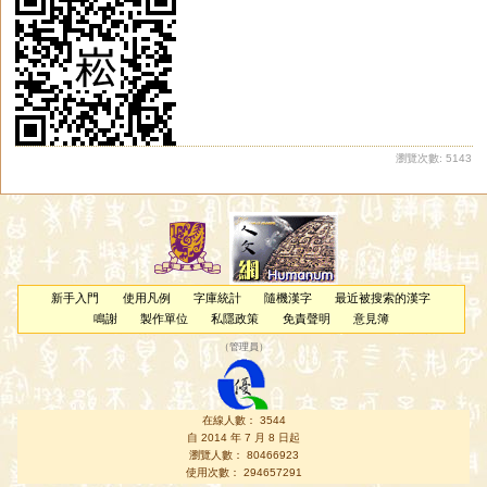
瀏覽次數: 5143
新手入門
使用凡例
字庫統計
隨機漢字
最近被搜索的漢字
鳴謝
製作單位
私隱政策
免責聲明
意見簿
（
管理員
）
在線人數： 3544
自 2014 年 7 月 8 日起
瀏覽人數： 80466923
使用次數： 294657291