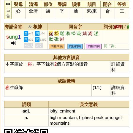
中
聲母
清濁
部位
聲調
韻攝
韻目
開合
等第
古
心
全清
齒
平
通
東
/
東
合
三
音
粵語音節
根據
同音字
詞例(
) /
&
解釋
備
從
松
鬆
淞
忪
菘
娀
嵩
濍
黃
周
p48
p44
s
ung
1
倯
硹
蜙
李
何
p35
p352
HKLS
人文
同「
嵩
」
同聲同韻
同韻同調
同聲同調
其他方言讀音
本字庫於「
崧
」字下錄有
2
個方言點的讀音
詳細資
料
成語彙輯
崧
生嶽降
(1/1)
詳細資
料
詞類
英文意義
adj.
lofty
,
eminent
n.
high
mountain
,
highest
peak
amongst
mountains