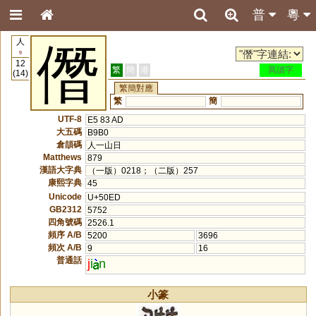
普
粵
人
僭
9
12
繁
簡
港
異讀字
(14)
繁簡對應
繁
簡
UTF-8
E5 83 AD
大五碼
B9B0
倉頡碼
人一山日
Matthews
879
漢語大字典
（一版）0218；（二版）257
康熙字典
45
Unicode
U+50ED
GB2312
5752
四角號碼
2526.1
頻序 A/B
5200
3696
頻次 A/B
9
16
普通話
j
i
n
小篆