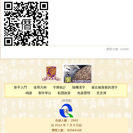
瀏覽次數: 10086
新手入門
使用凡例
字庫統計
隨機漢字
最近被搜索的漢字
鳴謝
製作單位
私隱政策
免責聲明
意見簿
（
管理員
）
在線人數： 2663
自 2014 年 7 月 8 日起
瀏覽人數： 80564168