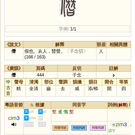
字例:
1/1
《說文》
解釋
部居
相關異體
僭
假也。从人，朁聲。
〔子念切〕
人
(166 / 163)
《廣韻》
頁碼
反切
註解
僭
444
子念
中
聲母
清濁
部位
聲調
韻攝
韻目
開合
等第
古
精
全清
齒
去
咸
添
/
㮇
開
四
音
粵語音節
根據
同音字
詞例(
) /
&
解釋
塹
暹
懺
槧
黃
周
p26
p8
c
im
3
李
何
p203
z
im
3
HKLS
人文
「僭
」的
同聲同韻
同韻同調
同聲同調
讀字