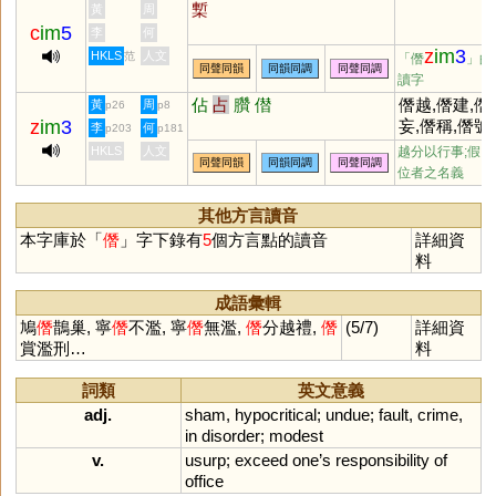
槧
黃
周
c
im
5
李
何
z
im
3
HKLS
人文
范
「僭
」的
同聲同韻
同韻同調
同聲同調
讀字
佔
占
臢
僣
僭越,僭建,僭
黃
周
p26
p8
z
im
3
妄,僭稱,僭號
李
何
p203
p181
HKLS
人文
越分以行事;假冒
同聲同韻
同韻同調
同聲同調
位者之名義
其他方言讀音
本字庫於「
僭
」字下錄有
5
個方言點的讀音
詳細資
料
成語彙輯
鳩
僭
鵲巢, 寧
僭
不濫, 寧
僭
無濫,
僭
分越禮,
僭
(5/7)
詳細資
賞濫刑…
料
詞類
英文意義
adj.
sham
,
hypocritical
;
undue
;
fault
,
crime
,
in
disorder
;
modest
v.
usurp
;
exceed
one
’
s
responsibility
of
office