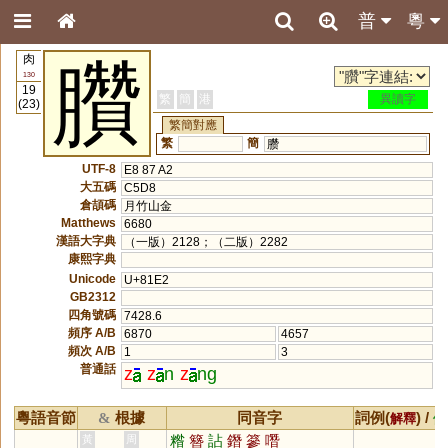
普
粵
肉
臢
130
19
繁
簡
港
異讀字
(23)
繁簡對應
繁
簡
臜
UTF-8
E8 87 A2
大五碼
C5D8
倉頡碼
月竹山金
Matthews
6680
漢語大字典
（一版）2128；（二版）2282
康熙字典
Unicode
U+81E2
GB2312
四角號碼
7428.6
頻序 A/B
6870
4657
頻次 A/B
1
3
普通話
z
z
n
z
ng
粵語音節
根據
同音字
詞例(
) /
&
解釋
備
糌
簪
詀
鐕
篸
噆
黃
周