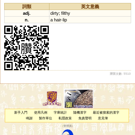
詞類
英文意義
adj.
dirty
;
filthy
n.
a
hair
-
lip
瀏覽次數: 5510
新手入門
使用凡例
字庫統計
隨機漢字
最近被搜索的漢字
鳴謝
製作單位
私隱政策
免責聲明
意見簿
（
管理員
）