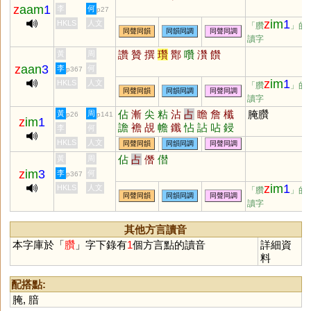
z
aam
1
李
何
p27
z
im
1
HKLS
人文
「臢
」的
同聲同韻
同韻同調
同聲同調
讀字
讚
贊
撰
瓚
酇
囋
灒
饡
黃
周
z
aan
3
李
何
p367
z
im
1
HKLS
人文
「臢
」的
同聲同韻
同韻同調
同聲同調
讀字
佔
漸
尖
粘
沾
占
瞻
詹
櫼
腌臢
黃
周
p26
p141
z
im
1
譫
襜
覘
幨
鑯
怗
詀
呫
鋟
李
何
瀸
薝
熸
惉
蛅
霑
HKLS
人文
同聲同韻
同韻同調
同聲同調
佔
占
僭
僣
黃
周
z
im
3
李
何
p367
z
im
1
HKLS
人文
「臢
」的
同聲同韻
同韻同調
同聲同調
讀字
其他方言讀音
本字庫於「
臢
」字下錄有
1
個方言點的讀音
詳細資
料
配搭點:
腌
,
腤