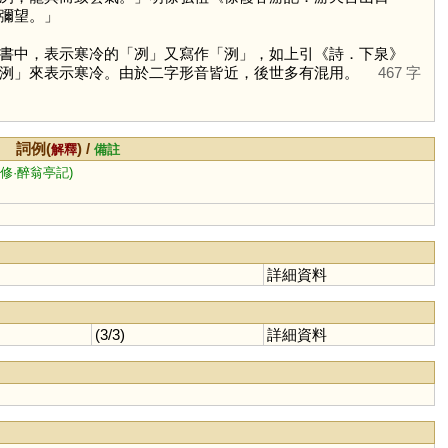
彌望。」
書中，表示寒冷的「
冽
」又寫作「
洌
」，如上引《詩．下泉》
洌
」來表示寒冷。由於二字形音皆近，後世多有混用。
467 字
詞例(
) /
解釋
備註
陽修·醉翁亭記)
詳細資料
(3/3)
詳細資料