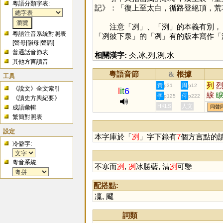
粵語分類字表:
記》：「復上至太白，循路登絕頂，荒
注意「
冽
」、「
洌
」的本義有別，
粵語注音系統對照表
「冽彼下泉」的「
冽
」有的版本寫作「
[
聲母
|
韻母
|
聲調
]
普通話音節表
相關漢字:
仌
,
冰
,
列
,
洌
,
水
其他方言讀音
粵語音節
根據
&
工具
列
黃
周
p31
p12
《說文》全文索引
l
it
6
綟
李
何
p125
p222
《讀史方輿紀要》
茢
HKLS
人文
成語彙輯
同聲
繁簡對照表
設定
本字庫於「
冽
」字下錄有
7
個方言點的
冷僻字:
粵音系統:
不寒而
冽
,
冽
冰勝藍, 清
冽
可鑒
配搭點:
凜
,
飂
詞類