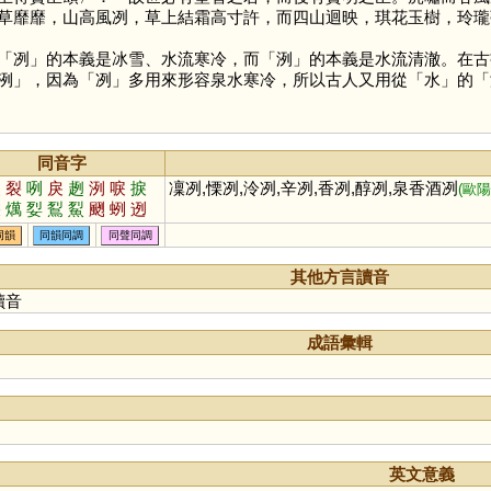
草靡靡，山高風冽，草上結霜高寸許，而四山迴映，琪花玉樹，玲瓏
「
冽
」的本義是冰雪、水流寒冷，而「
洌
」的本義是水流清澈。在古
洌
」，因為「
冽
」多用來形容泉水寒冷，所以古人又用從「
水
」的「
同音字
烈
裂
咧
戾
趔
洌
唳
捩
凜冽,慄冽,泠冽,辛冽,香冽,醇冽,泉香酒冽
(歐
睙
燤
姴
鴷
鮤
颲
蛚
迾
迣
同韻
同韻同調
同聲同調
其他方言讀音
讀音
成語彙輯
英文意義