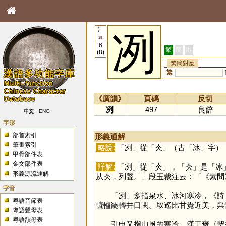
冫
冽
15
6
繁
簡
港
(8)
繁簡對應
繁
《廣韻》
頁碼
反切
冽
497
良辥
中文
ENG
字形
部首索引
形義通解
筆畫索引
略說:
「
冽
」從「
仌
」（古「
冰
」字）
甲骨部件表
金文部件表
詳解:
「
冽
」從「
仌
」，「
仌
」是「
冰
形義源流通解
从仌，列聲。」段玉裁注云：「《素問
字音
「
冽
」多指泉水、冰河寒冷，《詩
粵語音節表
轆轤罷轉井口閑。取遙比甘覺近美，與
粵語聲母表
粵語韻母表
引申又指山風的寒冷，漢王褒〈聖主