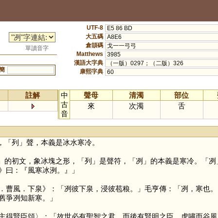
UTF-8
E5 86 BD
大五碼
A8E6
倉頡碼
戈一一弓弓
單讀音字
Matthews
3985
漢語大字典
（一版）0297；（二版）326
簡
康熙字典
60
註解
中
聲母
清濁
部位
古
來
次濁
舌
音
，「
列
」聲，本義是冰水寒冷。
」的初文，象冰塊之形，「
列
」是聲符，「
冽
」的本義是寒冷。「
冽
》曰：『風寒冰洌。』」
．曹風．下泉》：「冽彼下泉，浸彼苞稂。」毛亨傳：「冽，寒也。
舊爭冽知新寒。」
得賢臣頌〉：「故世必有聖智之君，而後有賢明之臣。虎嘯而谷風