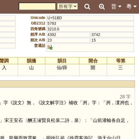
普
粵
Unicode
U+51BD
GB2312
5793
四角號碼
3210.0
頻序 A/B
4392
3742
頻次 A/B
23
15
普通話
l
i
聲調
韻攝
韻目
開合
等第
入
山
仙
/
薛
開
三
28 字
」字《說文》無，《說文解字注》補收「
冽
」字：「冽，凓冽也，
」宋王安石〈酬王濬賢良松泉二詩．泉〉：「山前灌輸各自足，
冽，龍興而致雲氣。」明徐弘祖《徐霞客游記．游天台山日