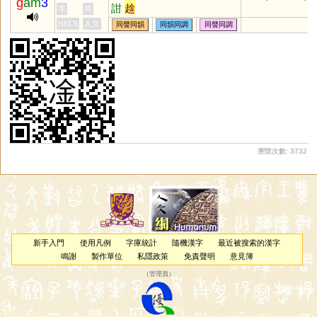
g
am
3
詌
趛
李
何
HKLS
人文
同聲同韻
同韻同調
同聲同調
瀏覽次數: 3732
新手入門
使用凡例
字庫統計
隨機漢字
最近被搜索的漢字
鳴謝
製作單位
私隱政策
免責聲明
意見簿
（
管理員
）