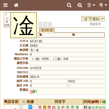
普
粵
冫
凎
15
8
繁
簡
港
單讀音字
(10)
繁簡對應
繁
簡
UTF-8
E5 87 8E
大五碼
D0E5
倉頡碼
戈一金
Matthews
0
漢語大字典
（一版）0299；（二版）328
康熙字典
Unicode
U+51CE
GB2312
四角號碼
3811.9
頻序 A/B
0
5422
頻次 A/B
0
--
普通話
g
n
粵語音節
根據
同音字
詞例(
) /
&
解釋
備註
禁
贛
噤
紺
淦
紟
咁
僸
灨
醇凎
黃
周
(化學名詞)
p12