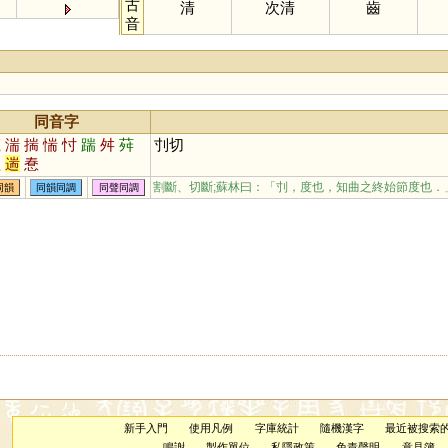
古
清
次清
齒
音
同音字
竄
湍
揣
惴
忖
踹
舛
荈
刌切
歂
遄
惷
割斷、切斷;蘇林曰：「刌，度也，知曲之終始節度也．
同韻
同韻同調
同聲同調
新手入門
使用凡例
字庫統計
隨機漢字
最近被搜索
鳴謝
製作單位
私隱政策
免責聲明
意見簿