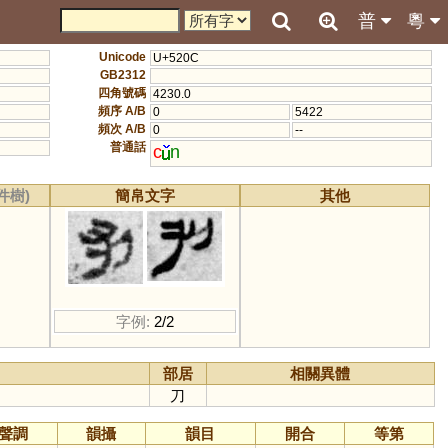
普
粵
Unicode
U+520C
GB2312
四角號碼
4230.0
頻序 A/B
0
5422
頻次 A/B
0
--
普通話
c
n
件樹)
簡帛文字
其他
字例:
2/2
部居
相關異體
刀
聲調
韻攝
韻目
開合
等第