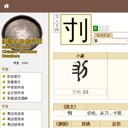
刀
刌
18
3
繁
簡
港
(5)
繁簡對應
繁
小篆
中文
ENG
字形
部首索引
筆畫索引
甲骨部件表
字例:
1/1
金文部件表
形義源流通解
字音
《說文》
刌
切也。从刀，寸聲。
粵語音節表
粵語聲母表
《廣韻》
頁碼
反切
粵語韻母表