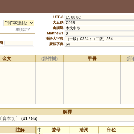
UTF-8
E5 88 8C
大五碼
C96B
倉頡碼
木戈中弓
單讀音字
Matthews
0
漢語大字典
（一版）0324；（二版）354
簡
康熙字典
64
金文
(部件樹)
甲骨
(部
解釋
〔倉本切〕
(91 / 86)
註解
中
聲母
清濁
部位