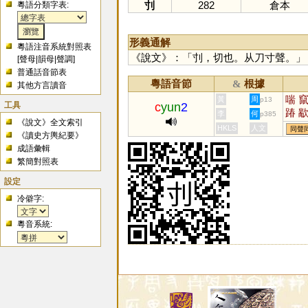
刌
282
倉本
粵語分類字表:
形義通解
粵語注音系統對照表
《說文》：「刌，切也。从刀寸聲。」
[
聲母
|
韻母
|
聲調
]
普通話音節表
粵語音節
根據
&
其他方言讀音
喘
黃
周
p13
工具
c
yun
2
踳
李
何
p385
《說文》全文索引
HKLS
人文
同聲
《讀史方輿紀要》
成語彙輯
繁簡對照表
設定
冷僻字:
粵音系統: