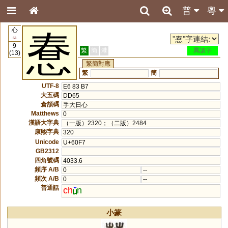
普
粵
心
惷
61
9
繁
簡
港
異讀字
(13)
繁簡對應
繁
簡
UTF-8
E6 83 B7
大五碼
DD65
倉頡碼
手大日心
Matthews
0
漢語大字典
（一版）2320；（二版）2484
康熙字典
320
Unicode
U+60F7
GB2312
四角號碼
4033.6
頻序 A/B
0
--
頻次 A/B
0
--
普通話
ch
n
小篆