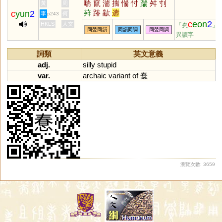
喘
竄
湍
揣
惴
忖
踹
舛
刌
黃
周
荈
踳
歂
遄
c
yun
2
李
何
p243
c
eon
2
HKLS
人文
「惷
」
同聲同韻
同韻同調
同聲同調
異讀字
詞類
英文意義
adj.
silly
stupid
var.
archaic
variant
of
蠢
瀏覽次數: 3659