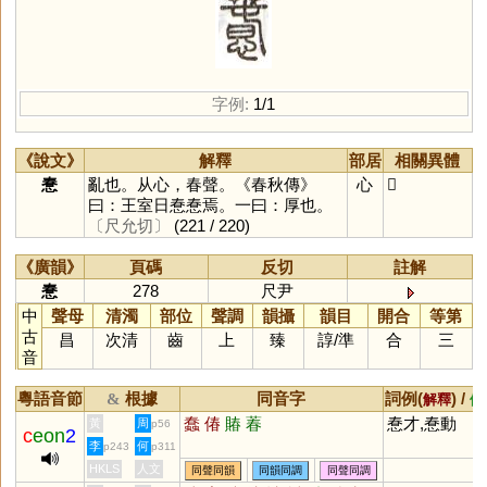
字例:
1/1
《說文》
解釋
部居
相關異體
惷
亂也。从心，春聲。《春秋傳》
心
𢡳
曰：王室日惷惷焉。一曰：厚也。
〔尺允切〕
(221 / 220)
《廣韻》
頁碼
反切
註解
惷
278
尺尹
中
聲母
清濁
部位
聲調
韻攝
韻目
開合
等第
古
昌
次清
齒
上
臻
諄
/
準
合
三
音
粵語音節
根據
同音字
詞例(
) /
&
解釋
備
蠢
偆
賰
萶
惷才,惷動
黃
周
p56
c
eon
2
李
何
p243
p311
HKLS
人文
同聲同韻
同韻同調
同聲同調