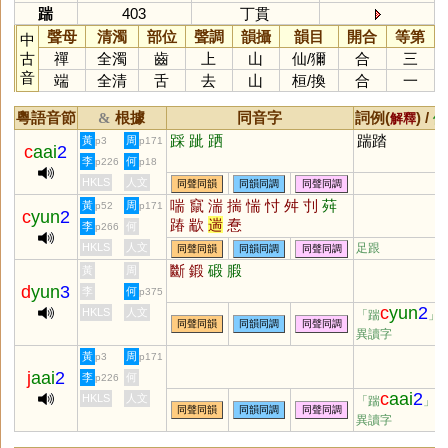
踹
403
丁貫
聲母
清濁
部位
聲調
韻攝
韻目
開合
等第
中
古
禪
全濁
齒
上
山
仙
/
獮
合
三
音
端
全清
舌
去
山
桓
/
換
合
一
粵語音節
根據
同音字
詞例(
) /
&
解釋
備
踩
跐
跴
踹踏
黃
周
p3
p171
c
aai
2
李
何
p226
p18
HKLS
人文
同聲同韻
同韻同調
同聲同調
喘
竄
湍
揣
惴
忖
舛
刌
荈
黃
周
p52
p171
c
yun
2
踳
歂
遄
惷
李
何
p266
HKLS
人文
足跟
同聲同韻
同韻同調
同聲同調
斷
鍛
碫
腶
黃
周
d
yun
3
李
何
p375
c
yun
2
HKLS
人文
「踹
」
同聲同韻
同韻同調
同聲同調
異讀字
黃
周
p3
p171
j
aai
2
李
何
p226
c
aai
2
HKLS
人文
「踹
」的
同聲同韻
同韻同調
同聲同調
異讀字