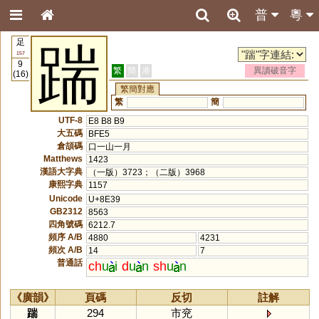
普
粵
足
踹
157
9
繁
簡
港
異讀破音字
(16)
繁簡對應
繁
簡
UTF-8
E8 B8 B9
大五碼
BFE5
倉頡碼
口一山一月
Matthews
1423
漢語大字典
（一版）3723；（二版）3968
康熙字典
1157
Unicode
U+8E39
GB2312
8563
四角號碼
6212.7
頻序 A/B
4880
4231
頻次 A/B
14
7
普通話
ch
u
i
d
u
n
sh
u
n
《廣韻》
頁碼
反切
註解
踹
294
市兖