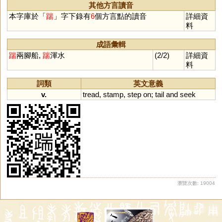
其他方言讀音
本字庫於「
踹
」字下錄有
6
個方言點的讀音
詳細資
料
成語彙輯
踹
兩腳船,
踹
渾水
(2/2)
詳細資
料
詞類
英文意義
v.
tread
,
stamp
,
step
on
;
tail
and
seek
瀏覽次數: 19004