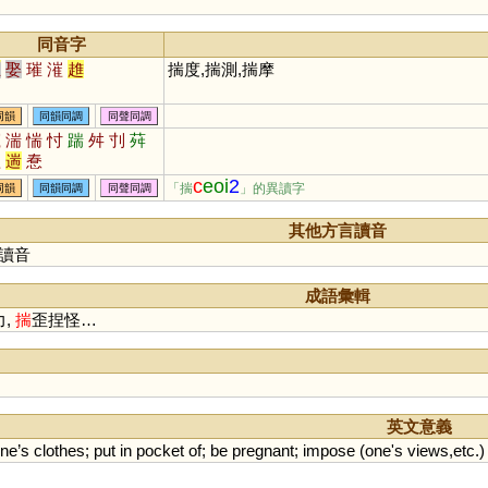
同音字
且
娶
璀
漼
趡
揣度,揣測,揣摩
同韻
同韻同調
同聲同調
竄
湍
惴
忖
踹
舛
刌
荈
歂
遄
惷
c
eoi
2
「揣
」的異讀字
同韻
同韻同調
同聲同調
其他方言讀音
讀音
成語彙輯
力,
揣
歪捏怪…
英文意義
ne
’
s
clothes
;
put
in
pocket
of
;
be
pregnant
;
impose
(
one
'
s
views
,
etc
.