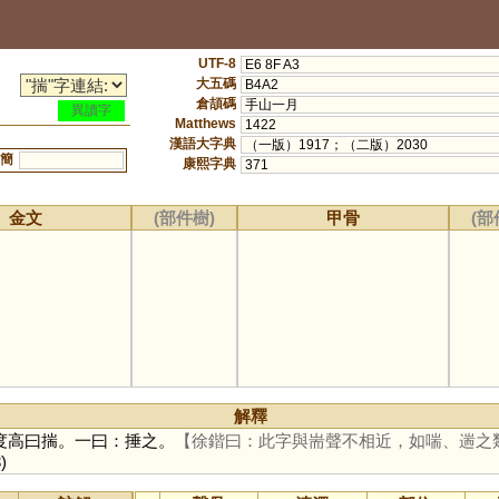
UTF-8
E6 8F A3
大五碼
B4A2
倉頡碼
手山一月
異讀字
Matthews
1422
漢語大字典
（一版）1917；（二版）2030
簡
康熙字典
371
金文
(部件樹)
甲骨
(部
解釋
度高曰揣。一曰：捶之。
【徐鍇曰：此字與耑聲不相近，如喘、遄之
)