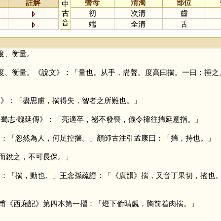
註解
聲母
清濁
部位
中
古
初
次清
齒
音
端
全清
舌
度、衡量。
度、衡量。《說文》：「量也。从手，耑聲。度高曰揣。一曰：捶之
說》：「盡思慮，揣得失，智者之所難也。」
‧蜀志‧魏延傳》：「亮適卒，祕不發喪，儀令禕往揣延意指。」
》：「忽然為人，何足控揣。」顏師古注引孟康曰：「揣，持也。」
而銳之，不可長保。」
》：「揣，動也。」王念孫疏證：「《廣韻》揣，又音丁果切，搖也
甫《西廂記》第四本第一摺：「燈下偷睛覷，胸前着肉揣。」