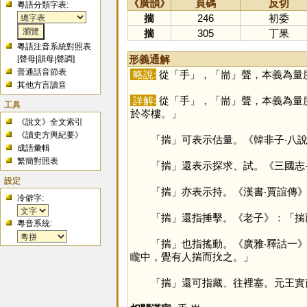
《廣韻》
頁碼
反切
粵語分類字表:
揣
246
初委
揣
305
丁果
粵語注音系統對照表
形義通解
[
聲母
|
韻母
|
聲調
]
普通話音節表
略說:
從「
手
」，「
耑
」聲，本義為量
其他方言讀音
詳解:
從「
手
」，「
耑
」聲，本義為量
工具
於岑樓。」
《說文》全文索引
《讀史方輿紀要》
「
揣
」可表示估量。《韓非子‧八
成語彙輯
繁簡對照表
「
揣
」還表示探求、試。《三國志
設定
「
揣
」亦表示持。《漢書‧賈誼傳
冷僻字:
「
揣
」還指捶擊。《老子》：「揣
粵音系統:
「
揣
」也指搖動。《廣雅‧釋詁一
矓中，覺有人揣而抁之。」
「
揣
」還可指藏、往裡塞。元王實