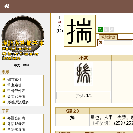
手
揣
64
9
繁
簡
港
(12)
繁簡對應
繁
小篆
中文
ENG
字形
部首索引
筆畫索引
甲骨部件表
字例:
1/1
金文部件表
形義源流通解
字音
《說文》
揣
量也。从手，耑聲。
粵語音節表
〔初委切〕
(253 / 253
粵語聲母表
粵語韻母表