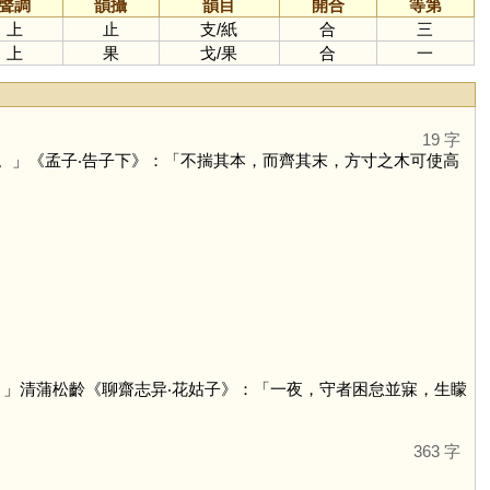
聲調
韻攝
韻目
開合
等第
上
止
支
/
紙
合
三
上
果
戈
/
果
合
一
19 字
。」《孟子‧告子下》：「不揣其本，而齊其末，方寸之木可使高
。」清蒲松齡《聊齋志异‧花姑子》：「一夜，守者困怠並寐，生矇
363 字