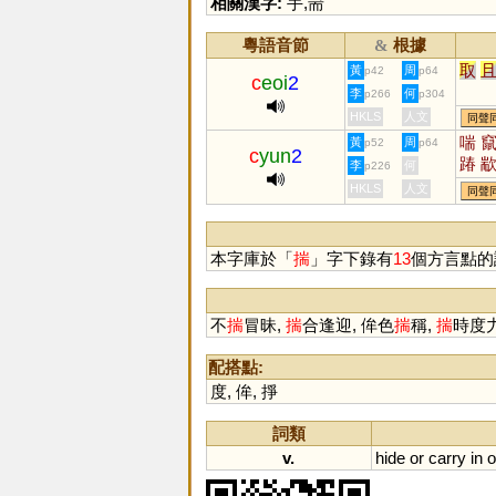
相關漢字:
手
,
耑
粵語音節
根據
&
取
黃
周
p42
p64
c
eoi
2
李
何
p266
p304
HKLS
人文
同聲
喘
黃
周
p52
p64
c
yun
2
踳
李
何
p226
HKLS
人文
同聲
本字庫於「
揣
」字下錄有
13
個方言點的
不
揣
冒昧,
揣
合逢迎, 侔色
揣
稱,
揣
時度
配搭點:
度
,
侔
,
掙
詞類
v.
hide
or
carry
in
o