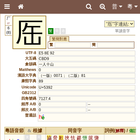
普
粵
厂
厒
27
6
繁
簡
港
單讀音字
(8)
繁簡對應
繁
簡
UTF-8
E5 8E 92
大五碼
CBD9
倉頡碼
一人十山
Matthews
0
漢語大字典
（一版）0071；（二版）81
康熙字典
89
Unicode
U+5392
GB2312
四角號碼
7127.4
頻序 A/B
0
--
頻次 A/B
0
--
普通話
h
粵語音節
根據
同音字
詞例(
) /
&
解釋
備註
協
脅
歉
挾
怯
勰
愜
篋
慊
黃
周