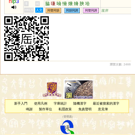
h
ip
3
脇
嗛
嗋
愶
燲
熁
脥
垥
李
何
HKLS
人文
崖岸
同聲同韻
同韻同調
同聲同調
瀏覽次數: 2466
新手入門
使用凡例
字庫統計
隨機漢字
最近被搜索的漢字
鳴謝
製作單位
私隱政策
免責聲明
意見簿
（
管理員
）