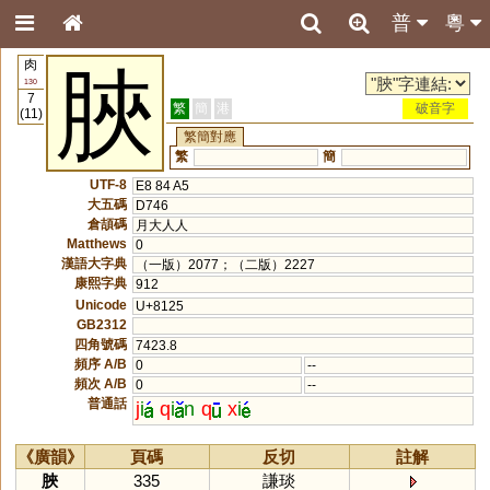
普
粵
肉
脥
130
7
繁
簡
港
破音字
(11)
繁簡對應
繁
簡
UTF-8
E8 84 A5
大五碼
D746
倉頡碼
月大人人
Matthews
0
漢語大字典
（一版）2077；（二版）2227
康熙字典
912
Unicode
U+8125
GB2312
四角號碼
7423.8
頻序 A/B
0
--
頻次 A/B
0
--
普通話
j
i
q
i
n
q
x
i
《廣韻》
頁碼
反切
註解
脥
335
謙琰