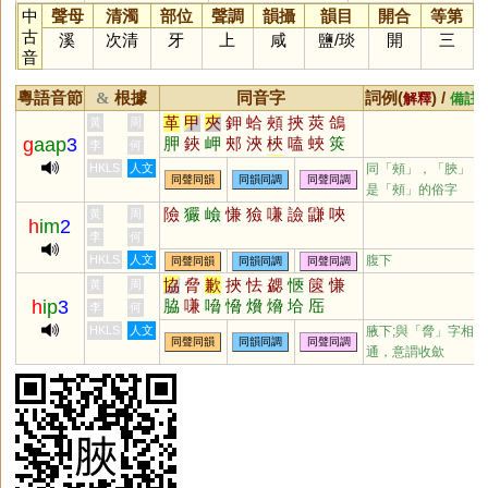
中
聲母
清濁
部位
聲調
韻攝
韻目
開合
等第
古
溪
次清
牙
上
咸
鹽
/
琰
開
三
音
粵語音節
根據
同音字
詞例(
) /
&
解釋
備註
革
甲
夾
鉀
蛤
頰
挾
莢
鴿
黃
周
g
aap
3
胛
鋏
岬
郟
浹
梜
嗑
蛺
筴
李
何
裌
玾
唊
鵊
柙
韐
鞈
搿
跲
HKLS
人文
同「
頰
」，「脥」
同聲同韻
同韻同調
同聲同調
袷
舺
是「頰」的俗字
險
玁
嶮
慊
獫
嗛
譣
鼸
唊
黃
周
h
im
2
李
何
HKLS
人文
腹下
同聲同韻
同韻同調
同聲同調
協
脅
歉
挾
怯
勰
愜
篋
慊
黃
周
h
ip
3
脇
嗛
嗋
愶
燲
熁
垥
厒
李
何
HKLS
人文
腋下;與「脅」字相
同聲同韻
同韻同調
同聲同調
通，意謂收歛