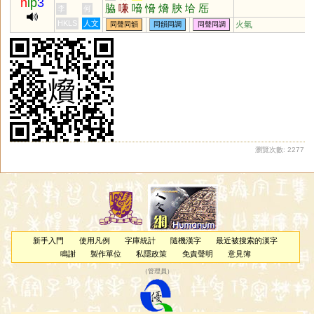
h
ip
3
脇
嗛
嗋
愶
熁
脥
垥
厒
李
何
HKLS
人文
火氣
同聲同韻
同韻同調
同聲同調
瀏覽次數: 2277
新手入門
使用凡例
字庫統計
隨機漢字
最近被搜索的漢字
鳴謝
製作單位
私隱政策
免責聲明
意見簿
（
管理員
）