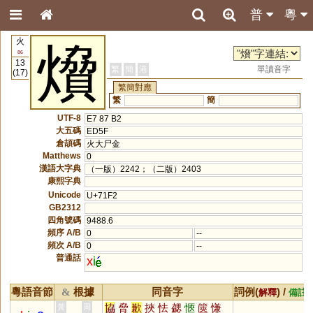
普
粵
火
燲
86
13
繁
簡
港
單讀音字
(17)
繁簡對應
繁
簡
UTF-8
E7 87 B2
大五碼
ED5F
倉頡碼
火大尸金
Matthews
0
漢語大字典
（一版）2242；（二版）2403
康熙字典
Unicode
U+71F2
GB2312
四角號碼
9488.6
頻序 A/B
0
--
頻次 A/B
0
--
普通話
x
i
粵語音節
根據
同音字
詞例(
) /
&
解釋
備註
協
脅
歉
挾
怯
勰
愜
篋
慊
黃
周