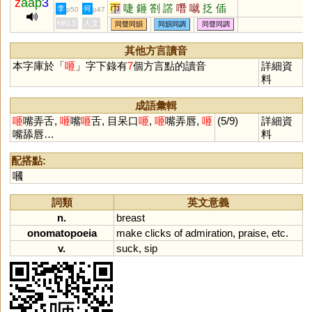
z
aap
3
帀
啑
鉔
劄
譗
噆
噈
抸
偛
李
何
p50
p47
HKLS
人文
同聲同韻
同韻同調
同聲同調
其他方言讀音
本字庫於「
咂
」字下錄有
7
個方言點的讀音
詳細資
料
成語彙輯
咂
嘴弄舌,
咂
嘴
咂
舌, 目呆口
咂
,
咂
嘴弄唇,
咂
(5/9)
詳細資
嘴舔唇…
料
配搭點:
嘓
詞類
英文意義
n.
breast
onomatopoeia
make
clicks
of
admiration
,
praise
,
etc
.
v.
suck
,
sip