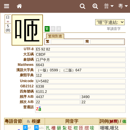
普
粵
口
咂
30
5
繁
簡
港
單讀音字
(8)
繁簡對應
繁
簡
UTF-8
E5 92 82
大五碼
CBDF
倉頡碼
口尸中月
Matthews
6643
漢語大字典
（一版）0599；（二版）647
康熙字典
112
Unicode
U+5482
GB2312
6338
四角號碼
6101.2
頻序 A/B
4437
3490
頻次 A/B
22
22
普通話
z
粵語音節
根據
同音字
詞例(
) /
&
解釋
備註
扎
柵
砸
紮
眨
褶
匝
摺
唼
咂嘴,咂兒
黃
周
p7
p21