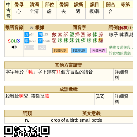
中
聲母
清濁
部位
聲調
韻攝
韻目
開合
等第
古
心
全清
齒
去
遇
模
/
暮
合
一
音
粵語音節
根據
同音字
詞例(
) /
&
解釋
備
數
素
訴
塑
掃
溯
漱
愫
臊
嗉子,嗉囊,嗉
黃
周
p34
p25
s
ou
3
愬
縤
榡
嫊
氉
瘙
膆
傃
埽
李
何
p273
p246
泝
HKLS
人文
動物食道後段，
同聲同韻
同韻同調
同聲同調
貯食物的囊袋
其他方言讀音
本字庫於「
嗉
」字下錄有
11
個方言點的讀音
詳細資
料
成語彙輯
殺雞扯
嗉
兒, 殺雞扯
嗉
(2/2)
詳細資
料
詞類
英文意義
n.
crop
of
a
bird
;
small
bottle