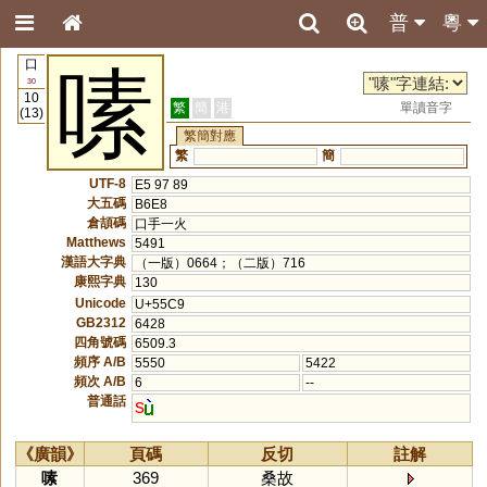
普
粵
口
嗉
30
10
繁
簡
港
單讀音字
(13)
繁簡對應
繁
簡
UTF-8
E5 97 89
大五碼
B6E8
倉頡碼
口手一火
Matthews
5491
漢語大字典
（一版）0664；（二版）716
康熙字典
130
Unicode
U+55C9
GB2312
6428
四角號碼
6509.3
頻序 A/B
5550
5422
頻次 A/B
6
--
普通話
s
《廣韻》
頁碼
反切
註解
嗉
369
桑故