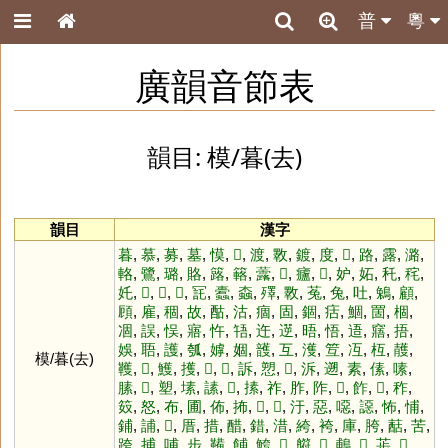
普
粵
廣韻音節表
韻目: 模/暮(去)
韻目
漢字
暮
,
慕
,
募
,
墓
,
慔
,
𥰻
,
渡
,
斁
,
鍍
,
度
,
𥯖
,
路
,
露
,
潞
,
輅
,
鷺
,
璐
,
賂
,
簬
,
簵
,
虂
,
𤻱
,
㿖
,
𦌕
,
妒
,
妬
,
秅
,
秺
,
奼
,
𤴱
,
𦘴
,
𤴱
,
㓃
,
蠹
,
螙
,
殬
,
斁
,
菟
,
兔
,
吐
,
鵵
,
顧
,
頋
,
雇
,
稒
,
故
,
酤
,
沽
,
痼
,
固
,
錮
,
㽽
,
鯝
,
䍛
,
棝
,
凅
,
誤
,
悮
,
寤
,
忤
,
啎
,
迕
,
遻
,
晤
,
悟
,
逜
,
窹
,
捂
,
娛
,
䎸
,
護
,
瓠
,
嫭
,
婟
,
頀
,
互
,
濩
,
䇘
,
冱
,
枑
,
䨼
,
模/暮(去)
韄
,
𧥮
,
鱯
,
擭
,
𦊂
,
𦬚
,
訴
,
愬
,
𧪜
,
泝
,
遡
,
素
,
傃
,
嗉
,
膆
,
𤤐
,
塑
,
塐
,
䛾
,
𤢘
,
㨞
,
祚
,
胙
,
阼
,
𧃘
,
飵
,
𧇣
,
秨
,
笯
,
怒
,
布
,
圃
,
佈
,
抪
,
𠜙
,
𧉩
,
汙
,
惡
,
噁
,
䜑
,
怖
,
悑
,
鋪
,
誧
,
𤸵
,
厝
,
措
,
醋
,
錯
,
㳻
,
絝
,
袴
,
庫
,
胯
,
䔯
,
苦
,
跨
,
捕
,
哺
,
步
,
鞴
,
餔
,
鮬
,
𩣝
,
䒀
,
𨛒
,
鵏
,
𤸵
,
荹
,
𩢕
,