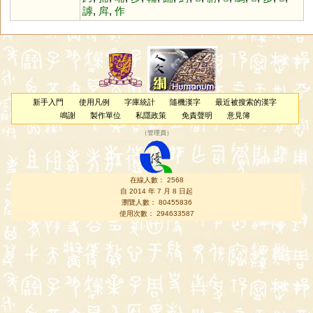
謼
,
戽
,
作
新手入門
使用凡例
字庫統計
隨機漢字
最近被搜索的漢字
鳴謝
製作單位
私隱政策
免責聲明
意見簿
（
管理員
）
在線人數： 2568
自 2014 年 7 月 8 日起
瀏覽人數： 80455836
使用次數： 294633587