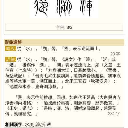
字例:
3/3
形義通解
略說:
從「
水
」，「
朔
」聲。「
溯
」表示逆流而上。
20 字
詳解:
從「
水
」，「
朔
」聲。《說文》作「
㴑
」、「
泝
」或
「
遡
」，後寫作「
溯
」。「
溯
」表示逆流而上。如《文選．王
仲宣〈七哀詩〉》：「方舟溯大江，日暮愁我心。」《晉書．
苻堅載記》：「晉將毛武生救魏興，遣前鋒督護趙福、將軍袁
虞等將水軍一萬，溯江而上。」北宋王安石〈秋夜泛舟〉：
「池塹秋水淨，扁舟溯涼飆。」
「
溯
」表示往前推想、回想。如唐代王延昌〈大唐興唐寺
淨善和尚塔銘〉：「迺授經於惠雲，溯源窮委，靡弗徹貫。」
《宋史．樂志》：「是時，濂、洛、關輔諸儒繼起，遠溯聖
傳，義理精究。」
231 字
相關漢字:
水
,
朔
,
㴑
,
泝
,
遡