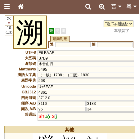
普
粵
水
溯
85
10
繁
簡
港
單讀音字
(13)
繁簡對應
繁
簡
UTF-8
E6 BA AF
大五碼
B7B9
倉頡碼
水廿山月
Matthews
5495
漢語大字典
（一版）1708；（二版）1830
康熙字典
568
Unicode
U+6EAF
GB2312
4361
四角號碼
3712.0
頻序 A/B
3116
3183
頻次 A/B
95
34
普通話
sh
u
s
其他