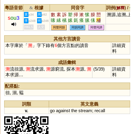
粵語音節
根據
同音字
詞例(
) /
&
解釋
備
數
素
訴
塑
掃
漱
愫
臊
愬
溯源,追溯,上
黃
周
p34
p92
s
ou
3
嗉
縤
榡
嫊
氉
瘙
膆
傃
埽
李
何
p248
p246
泝
HKLS
人文
同聲同韻
同韻同調
同聲同調
其他方言讀音
本字庫於「
溯
」字下錄有
6
個方言點的讀音
詳細資
料
成語彙輯
溯
流徂源,
溯
流求源,
溯
源窮流, 探本
溯
源,
溯
(5/39)
詳細資
本求源…
料
配搭點:
徂
,
洄
,
豱
詞類
英文意義
v.
go
against
the
stream
;
recall