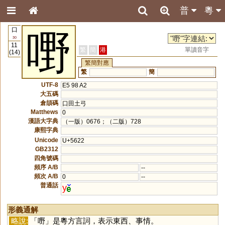
普
粵
口
嘢
30
11
繁
簡
港
單讀音字
(14)
繁簡對應
繁
簡
UTF-8
E5 98 A2
大五碼
倉頡碼
口田土弓
Matthews
0
漢語大字典
（一版）0676；（二版）728
康熙字典
Unicode
U+5622
GB2312
四角號碼
頻序 A/B
--
頻次 A/B
0
--
普通話
y
形義通解
略說:
「
嘢
」是粵方言詞，表示東西、事情。