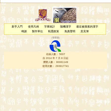
新手入門
使用凡例
字庫統計
隨機漢字
最近被搜索的漢字
鳴謝
製作單位
私隱政策
免責聲明
意見簿
（
管理員
）
在線人數： 5007
自 2014 年 7 月 8 日起
瀏覽人數： 80061149
使用次數： 293917741