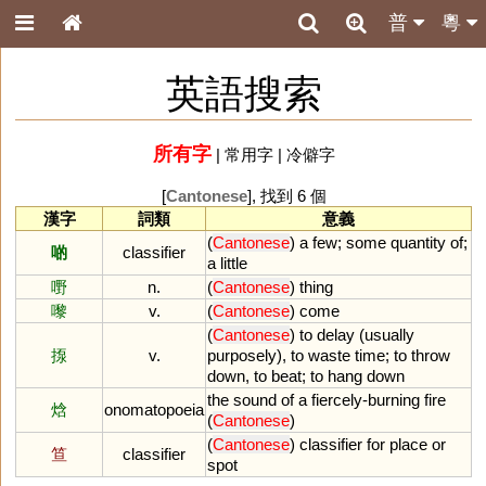
普
粵
英語搜索
所有字
|
常用字
|
冷僻字
[
Cantonese
], 找到 6 個
漢字
詞類
意義
(
Cantonese
)
a
few
;
some
quantity
of
;
啲
classifier
a
little
嘢
n.
(
Cantonese
)
thing
嚟
v.
(
Cantonese
)
come
(
Cantonese
)
to
delay
(
usually
揼
v.
purposely
),
to
waste
time
;
to
throw
down
,
to
beat
;
to
hang
down
the
sound
of
a
fiercely
-
burning
fire
焓
onomatopoeia
(
Cantonese
)
(
Cantonese
)
classifier
for
place
or
笪
classifier
spot