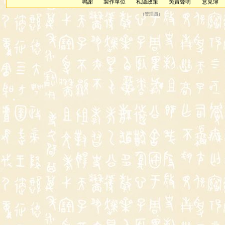
鳴謝
製作單位
私隱政策
免責聲明
意見簿
（
管理員
）