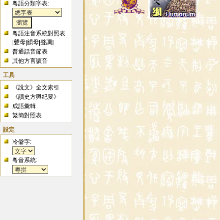
粵語分類字表:
粵語注音系統對照表
[
聲母
|
韻母
|
聲調
]
普通話音節表
其他方言讀音
工具
《說文》全文索引
《讀史方輿紀要》
成語彙輯
繁簡對照表
設定
冷僻字:
粵音系統: