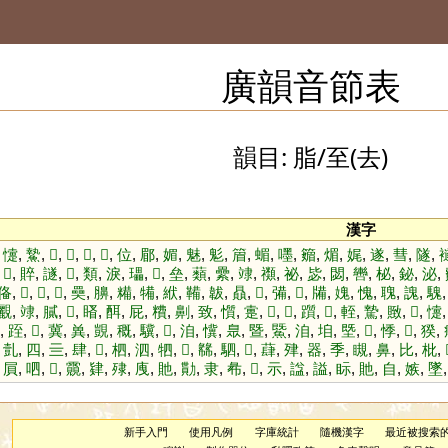
廣韻音節表
韻目: 脂/至(去)
漢字
,
懥
,
䲀
,
𩊝
,
𩊞
,
𢄢
,
𡠗
,
位
,
郿
,
媚
,
魅
,
鬽
,
篃
,
蝞
,
嚜
,
䉋
,
煝
,
娓
,
遂
,
彗
,
隧
,
,
𠭥
,
賥
,
譢
,
𢢝
,
類
,
淚
,
瓃
,
𦝭
,
垒
,
蘱
,
纍
,
䇐
,
禷
,
祕
,
毖
,
閟
,
轡
,
柲
,
鉍
,
泌
,
俻
,
𤰇
,
𤰈
,
𡚤
,
奰
,
䑄
,
糒
,
犕
,
絥
,
鞴
,
韍
,
贔
,
𣖾
,
㣁
,
𩇯
,
㸢
,
媿
,
愧
,
聭
,
謉
,
騩
䚕
,
䇐
,
膩
,
𦡸
,
䁊
,
䣵
,
屁
,
䊧
,
劓
,
致
,
懫
,
疐
,
𢷐
,
𨆫
,
躓
,
𨎌
,
輊
,
騺
,
䞃
,
𣱐
,
懥
,
跮
,
𧩼
,
冀
,
兾
,
覬
,
穊
,
驥
,
𩥉
,
洎
,
懻
,
臮
,
暨
,
鱀
,
洎
,
垍
,
塈
,
𣽍
,
悸
,
𠊾
,
猤
,
,
亄
,
四
,
亖
,
肆
,
𩬶
,
柶
,
泗
,
牭
,
𧳙
,
㣈
,
駟
,
𦞤
,
蕼
,
肂
,
器
,
季
,
瞡
,
鼻
,
比
,
枇
,
,
屓
,
呬
,
𤡬
,
䨳
,
肄
,
殔
,
㡼
,
貤
,
勩
,
隶
,
㣇
,
𥿫
,
示
,
諡
,
謚
,
眎
,
貤
,
自
,
嫉
,
墜
新手入門
使用凡例
字庫統計
隨機漢字
最近被搜索