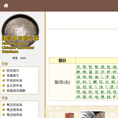
中文
ENG
韻目
字形
至
,
摯
,
贄
,
鷙
,
礩
,
䥍
,
鴲
部首索引
醉
,
檇
,
邃
,
祟
,
誶
,
粹
,
睟
筆畫索引
濞
,
嚊
,
䑄
,
㿙
,
𦤢
,
淠
,
備
,
甲骨部件表
脂/至(去)
眂
,
利
,
𥝤
,
䬆
,
莅
,
涖
,
痢
,
金文部件表
寐
,
媢
,
杘
,
𣐉
,
誺
,
𦥊
,
訵
,
𡳭
形義源流通解
䯸
,
懿
,
饐
,
㙪
,
欭
,
鷧
,
撎
㱖
,
䆊
,
瘁
,
地
,
墬
,
齂
,
㕧
字音
粵語音節表
粵語聲母表
粵語韻母表