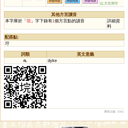
同聲同韻
同韻同調
同聲同調
位;方言用字
其他方言讀音
本字庫於「
垸
」字下錄有
1
個方言點的讀音
詳細資
料
配搭點:
圩
詞類
英文意義
n.
dyke
瀏覽次數: 3381