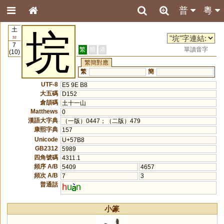
普
粵
土
垸
32
7
繁
簡
港
單讀音字
(10)
繁簡對應
繁
簡
UTF-8
E5 9E B8
大五碼
D152
倉頡碼
土十一山
Matthews
0
漢語大字典
（一版）0447；（二版）479
康熙字典
157
Unicode
U+57B8
GB2312
5989
四角號碼
4311.1
頻序 A/B
5409
4657
頻次 A/B
7
3
普通話
h
u
n
小篆