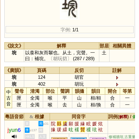
字例:
1/1
《說文》
解釋
部居
相關異體
垸
以桼和灰而䰍也。从土，完聲。一
土
曰：補垸。
〔胡玩切〕
(287 / 289)
《廣韻》
頁碼
反切
註解
垸
124
胡官
垸
402
胡玩
聲母
清濁
部位
聲調
韻攝
韻目
開合
等第
中
古
匣
全濁
喉
平
山
桓
/
桓
合
一
音
匣
全濁
喉
去
山
桓
/
換
合
一
粵語音節
根據
同音字
詞例(
) /
&
解釋
備
院
縣
遠
願
援
緣
眩
媛
炫
黃
周
p31
j
yun
6
掾
瑗
繯
昡
褑
贙
禐
玹
袨
李
何
p137
眴
琄
衒
愿
HKLS
人文
修補牆垣;古重量