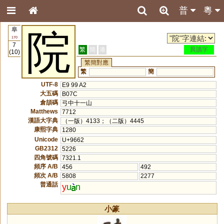
普
粵
阜
院
170
7
繁
簡
港
異讀字
(10)
繁簡對應
繁
簡
UTF-8
E9 99 A2
大五碼
B07C
倉頡碼
弓中十一山
Matthews
7712
漢語大字典
（一版）4133；（二版）4445
康熙字典
1280
Unicode
U+9662
GB2312
5226
四角號碼
7321.1
頻序 A/B
456
492
頻次 A/B
5808
2277
普通話
y
u
n
小篆