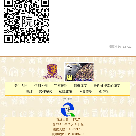
瀏覽次數: 12722
新手入門
使用凡例
字庫統計
隨機漢字
最近被搜索的漢字
鳴謝
製作單位
私隱政策
免責聲明
意見簿
（
管理員
）
在線人數： 2717
自 2014 年 7 月 8 日起
瀏覽人數： 80323738
使用次數： 294389463