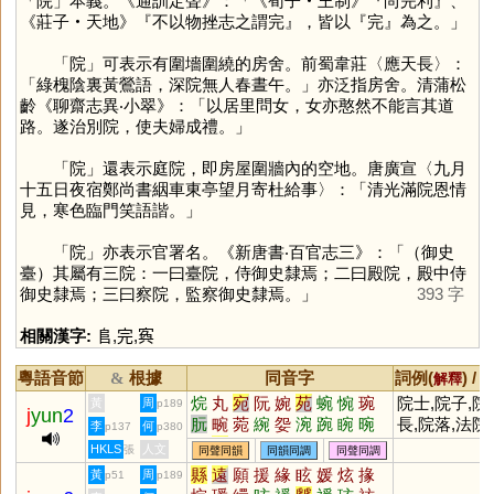
「
院
」本義。《通訓定聲》：「《荀子‧王制》『尚完利』、
《莊子‧天地》『不以物挫志之謂完』，皆以『完』為之。」
「
院
」可表示有圍墻圍繞的房舍。前蜀韋莊〈應天長〉：
「綠槐陰裏黃鶯語，深院無人春晝午。」亦泛指房舍。清蒲松
齡《聊齋志異‧小翠》：「以居里問女，女亦憨然不能言其道
路。遂治別院，使夫婦成禮。」
「
院
」還表示庭院，即房屋圍牆內的空地。唐廣宣〈九月
十五日夜宿鄭尚書絪車東亭望月寄杜給事〉：「清光滿院恩情
見，寒色臨門笑語諧。」
「
院
」亦表示官署名。《新唐書‧百官志三》：「（御史
臺）其屬有三院：一曰臺院，侍御史隸焉；二曰殿院，殿中侍
御史隸焉；三曰察院，監察御史隸焉。」
393 字
相關漢字:
𨸏
,
完
,
寏
粵語音節
根據
同音字
詞例(
) /
&
解釋
烷
丸
宛
阮
婉
苑
蜿
惋
琬
院士,院子,院
黃
周
p189
j
yun
2
朊
畹
菀
綩
妴
涴
踠
睕
晼
長,院落,法院,
李
何
p137
p380
倇
夗
書院,庭院,學
HKLS
人文
張
同聲同韻
同韻同調
同聲同調
縣
遠
願
援
緣
眩
媛
炫
掾
黃
周
p51
p189