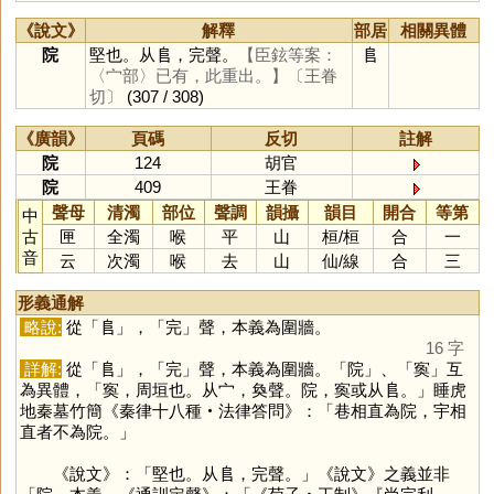
《說文》
解釋
部居
相關異體
院
堅也。从𨸏，完聲。
【臣鉉等案：
𨸏
〈宀部〉已有，此重出。】
〔王眷
切〕
(307 / 308)
《廣韻》
頁碼
反切
註解
院
124
胡官
院
409
王眷
聲母
清濁
部位
聲調
韻攝
韻目
開合
等第
中
古
匣
全濁
喉
平
山
桓
/
桓
合
一
音
云
次濁
喉
去
山
仙
/
線
合
三
形義通解
略說:
從「
𨸏
」，「
完
」聲，本義為圍牆。
16 字
詳解:
從「
𨸏
」，「
完
」聲，本義為圍牆。「
院
」、「
寏
」互
為異體，「寏，周垣也。从宀，奐聲。院，寏或从𨸏。」睡虎
地秦墓竹簡《秦律十八種‧法律答問》：「巷相直為院，宇相
直者不為院。」
《說文》：「堅也。从𨸏，完聲。」《說文》之義並非