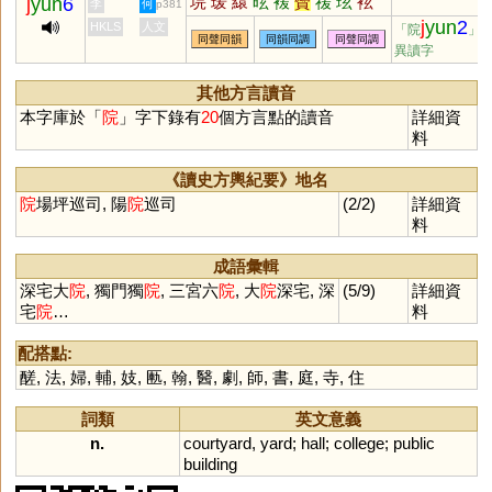
垸
瑗
繯
昡
褑
贙
禐
玹
袨
j
yun
6
李
何
p381
眴
琄
衒
愿
j
yun
2
HKLS
人文
「院
」
同聲同韻
同韻同調
同聲同調
異讀字
其他方言讀音
本字庫於「
院
」字下錄有
20
個方言點的讀音
詳細資
料
《讀史方輿紀要》地名
院
場坪巡司, 陽
院
巡司
(2/2)
詳細資
料
成語彙輯
深宅大
院
, 獨門獨
院
, 三宮六
院
, 大
院
深宅, 深
(5/9)
詳細資
宅
院
…
料
配搭點:
醝
,
法
,
婦
,
輔
,
妓
,
匭
,
翰
,
醫
,
劇
,
師
,
書
,
庭
,
寺
,
住
詞類
英文意義
n.
courtyard
,
yard
;
hall
;
college
;
public
building