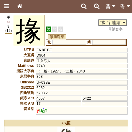
普
粵
手
掾
64
9
繁
簡
港
單讀音字
(12)
繁簡對應
繁
簡
UTF-8
E6 8E BE
大五碼
D964
倉頡碼
手女弓人
Matthews
7740
漢語大字典
（一版）1927；（二版）2040
康熙字典
368
Unicode
U+63BE
GB2312
6282
四角號碼
5703.2
頻序 A/B
4657
5422
頻次 A/B
17
--
普通話
y
u
n
小篆