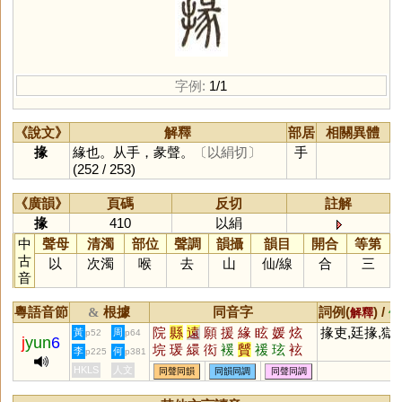
字例:
1/1
《說文》
解釋
部居
相關異體
掾
緣也。从手，彖聲。
〔以絹切〕
手
(252 / 253)
《廣韻》
頁碼
反切
註解
掾
410
以絹
中
聲母
清濁
部位
聲調
韻攝
韻目
開合
等第
古
以
次濁
喉
去
山
仙
/
線
合
三
音
粵語音節
根據
同音字
詞例(
) /
&
解釋
備
院
縣
遠
願
援
緣
眩
媛
炫
掾吏,廷掾,獄
黃
周
p52
p64
j
yun
6
垸
瑗
繯
衒
褑
贙
禐
玹
袨
李
何
p225
p381
眴
琄
昡
愿
HKLS
人文
同聲同韻
同韻同調
同聲同調