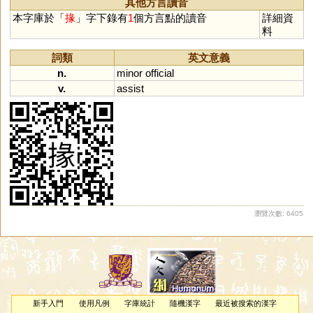
其他方言讀音
本字庫於「
掾
」字下錄有
1
個方言點的讀音
詳細資
料
詞類
英文意義
n.
minor
official
v.
assist
瀏覽次數: 6405
新手入門
使用凡例
字庫統計
隨機漢字
最近被搜索的漢字