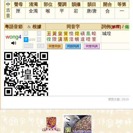
中
聲母
清濁
部位
聲調
韻攝
韻目
開合
等第
古
匣
全濁
喉
平
宕
唐
/
唐
合
一
音
粵語音節
根據
同音字
詞例(
) /
&
解釋
備註
王
黃
皇
簧
惶
煌
磺
凰
蝗
城堭
黃
周
w
ong
4
徨
隍
潢
璜
湟
蟥
遑
喤
篁
李
何
p220
鰉
艎
鍠
餭
穔
葟
熿
獚
楻
HKLS
人文
同聲同韻
同韻同調
同聲同調
韹
媓
崲
鷬
騜
趪
偟
瀏覽次數: 2616