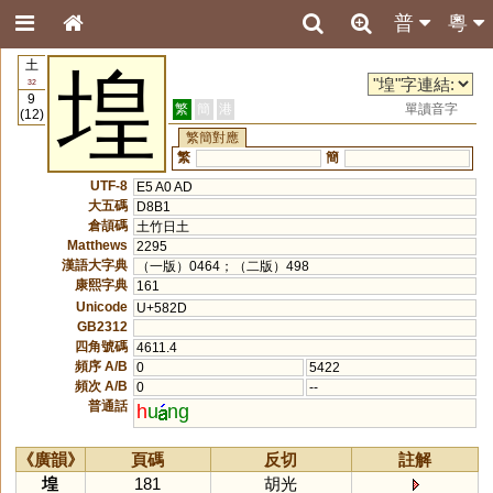
普
粵
土
堭
32
9
繁
簡
港
單讀音字
(12)
繁簡對應
繁
簡
UTF-8
E5 A0 AD
大五碼
D8B1
倉頡碼
土竹日土
Matthews
2295
漢語大字典
（一版）0464；（二版）498
康熙字典
161
Unicode
U+582D
GB2312
四角號碼
4611.4
頻序 A/B
0
5422
頻次 A/B
0
--
普通話
h
u
ng
《廣韻》
頁碼
反切
註解
堭
181
胡光