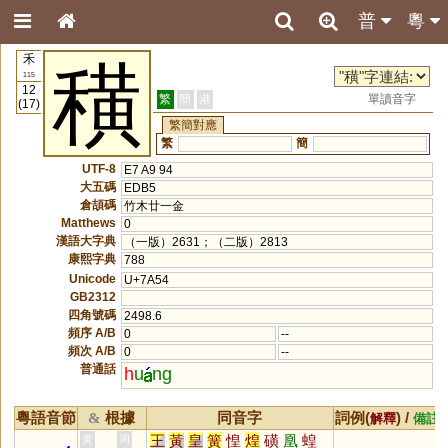
普
粵
禾
穔
115
12
繁
簡
港
單讀音字
(17)
繁簡對應
繁
簡
UTF-8
E7 A9 94
大五碼
EDB5
倉頡碼
竹木廿一金
Matthews
0
漢語大字典
（一版）2631；（二版）2813
康熙字典
788
Unicode
U+7A54
GB2312
四角號碼
2498.6
頻序 A/B
0
--
頻次 A/B
0
--
普通話
h
u
ng
粵語音節
根據
同音字
詞例(
) /
&
解釋
備註
王
黃
皇
簧
惶
煌
磺
凰
蝗
黃
周