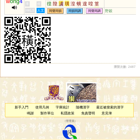
w
ong
4
徨
隍
潢
璜
湟
蟥
遑
喤
篁
李
何
鰉
艎
鍠
餭
葟
熿
獚
楻
韹
HKLS
人文
野穀
同聲同韻
同韻同調
同聲同調
媓
崲
鷬
騜
趪
堭
偟
瀏覽次數: 2487
新手入門
使用凡例
字庫統計
隨機漢字
最近被搜索的漢字
鳴謝
製作單位
私隱政策
免責聲明
意見簿
（
管理員
）