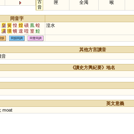
古
匣
全濁
喉
音
同音字
黃
皇
簧
惶
煌
磺
凰
蝗
湟水
隍
潢
璜
蟥
遑
喤
篁
鰉
鍠
餭
堭
穔
葟
熿
獚
楻
同韻
同韻同調
同聲同調
媓
崲
鷬
騜
趪
偟
其他方言讀音
讀音
《讀史方輿紀要》地名
英文意義
;
moat