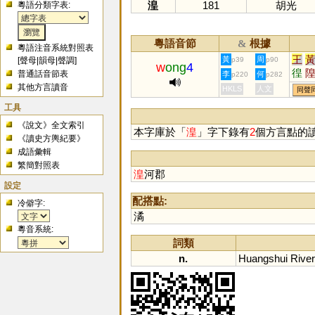
湟
181
胡光
粵語分類字表:
粵語音節
根據
&
粵語注音系統對照表
王
黃
周
[
聲母
|
韻母
|
聲調
]
p39
p90
w
ong
4
徨
普通話音節表
李
何
p220
p282
艎
其他方言讀音
HKLS
人文
同聲
韹
工具
《說文》全文索引
本字庫於「
湟
」字下錄有
2
個方言點的
《讀史方輿紀要》
成語彙輯
繁簡對照表
湟
河郡
設定
配搭點:
冷僻字:
潏
粵音系統:
詞類
n.
Huangshui
River