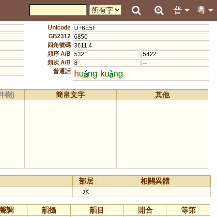
普
粵
Unicode
U+6E5F
GB2312
6850
四角號碼
3611.4
頻序 A/B
5321
5422
頻次 A/B
8
--
普通話
h
u
ng
k
u
ng
件樹)
簡帛文字
其他
部居
相關異體
水
聲調
韻攝
韻目
開合
等第