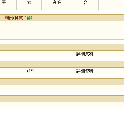
平
宕
唐
/
唐
合
一
詞例(
) /
解釋
備註
詳細資料
(1/1)
詳細資料