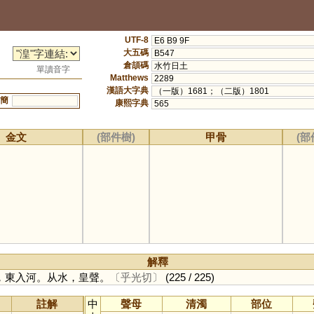
UTF-8
E6 B9 9F
大五碼
B547
倉頡碼
水竹日土
單讀音字
Matthews
2289
漢語大字典
（一版）1681；（二版）1801
簡
康熙字典
565
金文
(部件樹)
甲骨
(部
解釋
，東入河。从水，皇聲。
〔乎光切〕
(225 / 225)
註解
中
聲母
清濁
部位