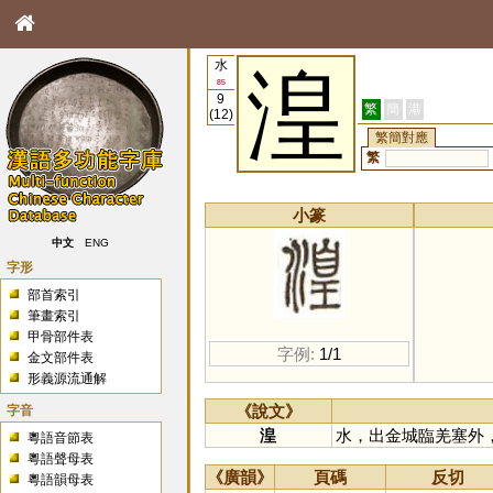
水
湟
85
9
繁
簡
港
(12)
繁簡對應
繁
小篆
中文
ENG
字形
部首索引
筆畫索引
甲骨部件表
字例:
1/1
金文部件表
形義源流通解
字音
《說文》
湟
水，出金城臨羌塞外
粵語音節表
粵語聲母表
《廣韻》
頁碼
反切
粵語韻母表