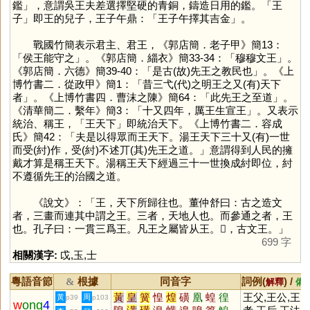
鑑」，意謂吳王夫差選擇堅硬的青銅，鑄造日用的鑑。「王
子」即王的兒子，王子午鼎：「王子午擇其吉金」。
戰國竹簡表示君主、君王，《郭店簡．老子甲》簡13：
「侯王能守之」。《郭店簡．緇衣》簡33-34：「穆穆文王」。
《郭店簡．六德》簡39-40：「是古(故)先王之教民也」。《上
博竹書二．從政甲》簡1：「昔三弋(代)之明王之又(有)天下
者」。《上博竹書四．曹沫之陳》簡64：「此先王之至道」。
《清華簡二．繫年》簡3：「十又四年，厲王生宣王」。又表示
統治、稱王，「王天下」即統治天下。《上博竹書二．容成
氏》簡42：「夫是以得眾而王天下。湯王天下三十又(有)一世
而受(紂)作，受(紂)不述丌(其)先王之道。」意謂得到人民的擁
戴才算是稱王天下。湯稱王天下經過三十一世換成紂即位，紂
不遵循先王的治國之道。
《說文》：「王，天下所歸往也。董仲舒曰：古之造文
者，三畫而連其中謂之王。三者，天地人也。而參通之者，王
也。孔子曰：一貫三爲王。凡王之屬皆从王。𠙻，古文王。」
699 字
相關漢字:
戉
,
玉
,
士
粵語音節
根據
同音字
詞例(
) /
&
解釋
備
黃
皇
簧
惶
煌
磺
凰
蝗
徨
王父,王公,王
黃
周
p39
p103
w
ong
4