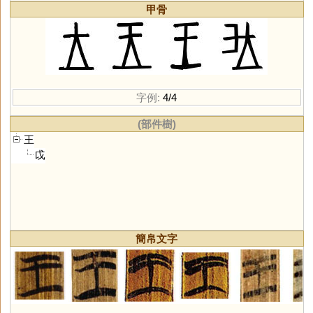
甲骨
字例:
4/4
(部件樹)
王
戉
簡帛文字