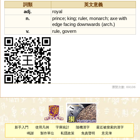
詞類
英文意義
adj.
royal
n.
prince
;
king
;
ruler
,
monarch
;
axe
with
edge
facing
downwards
(
arch
.)
v.
rule
,
govern
瀏覽次數: 69106
新手入門
使用凡例
字庫統計
隨機漢字
最近被搜索的漢字
鳴謝
製作單位
私隱政策
免責聲明
意見簿