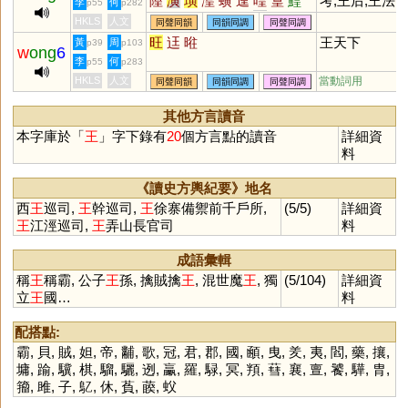
隍
潢
璜
湟
蟥
遑
喤
篁
鰉
考,王后,王法,
李
何
p55
p282
艎
鍠
餭
堭
穔
葟
熿
獚
楻
王室,王孫,王
HKLS
人文
同聲同韻
同韻同調
同聲同調
韹
媓
崲
鷬
騜
趪
偟
國,王朝,王牌,
旺
迋
暀
王天下
黃
周
p39
p103
w
ong
6
王道,王儲,王
李
何
p55
p283
之材,帝王
HKLS
人文
當動詞用
同聲同韻
同韻同調
同聲同調
其他方言讀音
本字庫於「
王
」字下錄有
20
個方言點的讀音
詳細資
料
《讀史方輿紀要》地名
西
王
巡司,
王
幹巡司,
王
徐寨備禦前千戶所,
(5/5)
詳細資
王
江涇巡司,
王
弄山長官司
料
成語彙輯
稱
王
稱霸, 公子
王
孫, 擒賊擒
王
, 混世魔
王
, 獨
(5/104)
詳細資
立
王
國…
料
配搭點:
霸
,
貝
,
賊
,
妲
,
帝
,
黼
,
歌
,
冠
,
君
,
郡
,
國
,
顄
,
曳
,
羑
,
夷
,
閻
,
藥
,
攘
,
墉
,
踰
,
驥
,
棋
,
騮
,
驪
,
迾
,
臝
,
羅
,
騄
,
冥
,
頖
,
蔧
,
襄
,
亶
,
饕
,
驊
,
胄
,
籀
,
雎
,
子
,
鳦
,
休
,
萯
,
藈
,
蚥