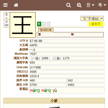
普
粵
玉
王
96
0
繁
簡
港
破音字
(4)
繁簡對應
繁
簡
UTF-8
E7 8E 8B
大五碼
A4FD
倉頡碼
一土
Matthews
7037
漢語大字典
（一版）1099；（二版）1175
康熙字典
655
Unicode
U+738B
GB2312
4585
四角號碼
1010.4
頻序 A/B
460
342
頻次 A/B
5750
3481
普通話
w
ng
w
ng
y
小篆