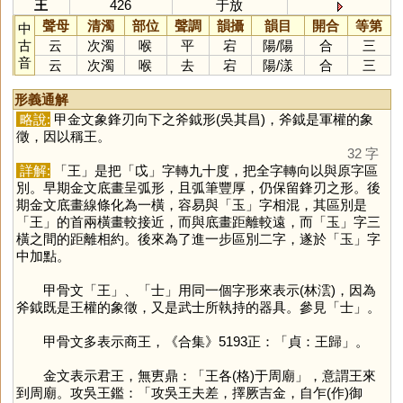
王
426
于放
聲母
清濁
部位
聲調
韻攝
韻目
開合
等第
中
古
云
次濁
喉
平
宕
陽
/
陽
合
三
音
云
次濁
喉
去
宕
陽
/
漾
合
三
形義通解
略說:
甲金文象鋒刃向下之斧鉞形(吳其昌)，斧鉞是軍權的象
徵，因以稱王。
32 字
詳解:
「
王
」是把「
戉
」字轉九十度，把全字轉向以與原字區
別。早期金文底畫呈弧形，且弧筆豐厚，仍保留鋒刃之形。後
期金文底畫線條化為一橫，容易與「
玉
」字相混，其區別是
「
王
」的首兩橫畫較接近，而與底畫距離較遠，而「
玉
」字三
橫之間的距離相約。後來為了進一步區別二字，遂於「
玉
」字
中加點。
甲骨文「
王
」、「
士
」用同一個字形來表示(林澐)，因為
斧鉞既是王權的象徵，又是武士所執持的器具。參見「
士
」。
甲骨文多表示商王，《合集》5193正：「貞：王歸」。
金文表示君王，無叀鼎：「王各(格)于周廟」，意謂王來
到周廟。攻吳王鑑：「攻吳王夫差，擇厥吉金，自乍(作)御