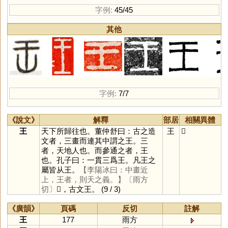
字例:
45/45
其他
字例:
7/7
《說文》
解釋
部居
相關異體
王
天下所歸往也。董仲舒曰：古之造
王
𠙻
文者，三畫而連其中謂之王。三
者，天地人也。而參通之者，王
也。孔子曰：一貫三爲王。凡王之
屬皆从王。
【李陽冰曰：中畫近
上，王者，則天之義。】
〔雨方
切〕
𠙻，古文王。
(9 / 3)
《廣韻》
頁碼
反切
註解
王
177
雨方