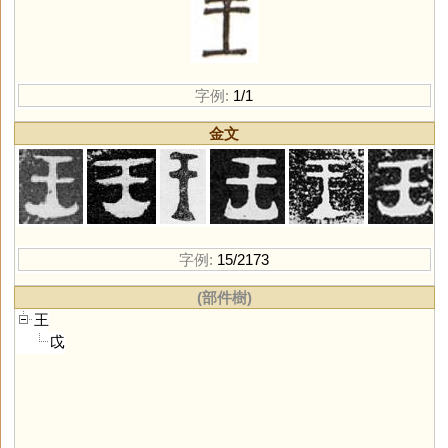
字例:
1/1
金文
字例:
15/2173
(部件樹)
王
戉