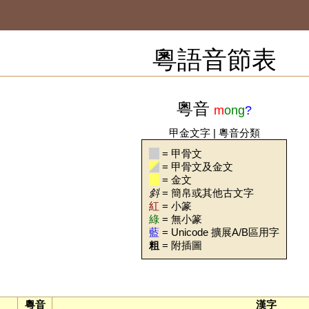
粵語音節表
粵音
m
ong
?
甲金文字
|
粵音分類
= 甲骨文
= 甲骨文及金文
= 金文
斜
= 簡帛或其他古文字
紅
= 小篆
綠
= 無小篆
藍
= Unicode 擴展A/B區用字
粗
= 附插圖
粵音
漢字