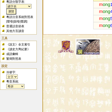
粵語分類字表:
m
ong
m
ong
粵語注音系統對照表
m
ong
[
聲母
|
韻母
|
聲調
]
m
ong
普通話音節表
其他方言讀音
工具
《說文》全文索引
《讀史方輿紀要》
成語彙輯
繁簡對照表
設定
冷僻字:
粵音系統: