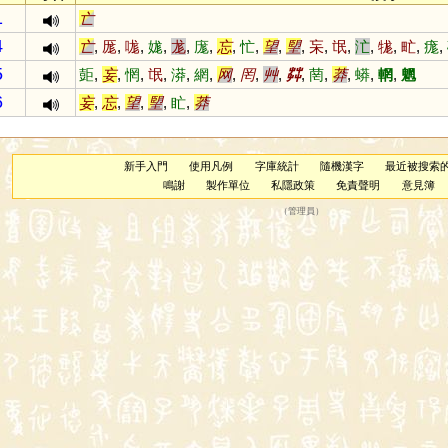
1
亡
4
亡
,
厖
,
哤
,
娏
,
尨
,
庬
,
忘
,
忙
,
望
,
朢
,
杗
,
氓
,
汒
,
牻
,
甿
,
痝
,
5
壾
,
妄
,
惘
,
氓
,
漭
,
網
,
网
,
罔
,
艸
,
茻
,
菵
,
莽
,
蟒
,
輞
,
魍
6
妄
,
忘
,
望
,
朢
,
盳
,
莽
新手入門
使用凡例
字庫統計
隨機漢字
最近被搜索
鳴謝
製作單位
私隱政策
免責聲明
意見簿
（
管理員
）