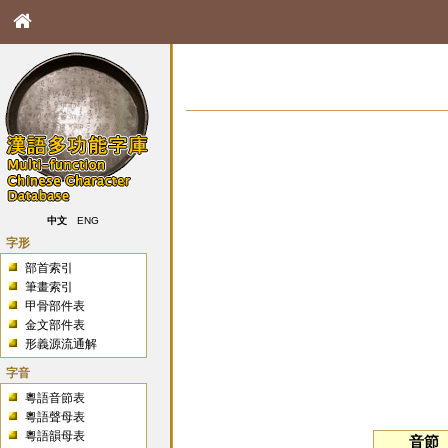
中文
ENG
字形
部首索引
筆畫索引
甲骨部件表
金文部件表
形義源流通解
字音
粵語音節表
粵語聲母表
粵語韻母表
音節