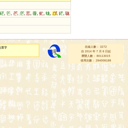
硭
,
笀
,
芒
,
茫
,
莣
,
蘉
,
虻
,
蛖
,
邙
,
鋩
,
駹
在線人數： 3272
的漢字
自 2014 年 7 月 8 日起
瀏覽人數： 80113015
使用次數： 294008188