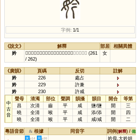
字例:
1/1
《說文》
解釋
部居
相關異體
妗
𡝫妗也。一曰：善笑皃。从女，今聲。
〔火占切〕
(261
女
/ 262)
《廣韻》
頁碼
反切
註解
妗
226
處占
妗
229
許兼
妗
230
許咸
聲母
清濁
部位
聲調
韻攝
韻目
開合
等第
中
昌
次清
齒
平
咸
鹽
/
鹽
開
三
古
曉
全清
喉
平
咸
添
/
添
開
四
音
曉
全清
喉
平
咸
咸
/
咸
開
二
粵語音節
根據
同音字
詞例(
) /
&
解釋
備註
妗母,大妗姐
黃
周
p14
p36