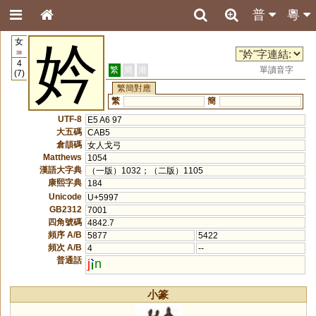
普
粵
女
妗
38
4
繁
簡
港
單讀音字
(7)
繁簡對應
繁
簡
UTF-8
E5 A6 97
大五碼
CAB5
倉頡碼
女人戈弓
Matthews
1054
漢語大字典
（一版）1032；（二版）1105
康熙字典
184
Unicode
U+5997
GB2312
7001
四角號碼
4842.7
頻序 A/B
5877
5422
頻次 A/B
4
--
普通話
j
n
小篆