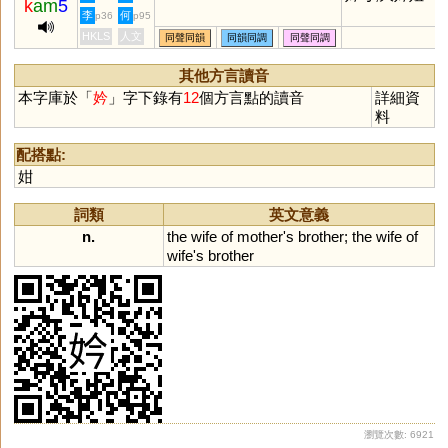
k
am
5
李
何
p36
p95
HKLS
人文
同聲同韻
同韻同調
同聲同調
其他方言讀音
本字庫於「
妗
」字下錄有
12
個方言點的讀音
詳細資
料
配搭點:
姏
詞類
英文意義
n.
the
wife
of
mother
'
s
brother
;
the
wife
of
wife
'
s
brother
瀏覽次數: 6921