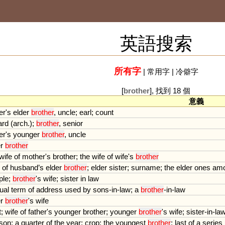
英語搜索
所有字
|
常用字
|
冷僻字
[
brother
], 找到 18 個
意義
er
'
s
elder
brother
,
uncle
;
earl
;
count
ard
(
arch
.);
brother
,
senior
er
'
s
younger
brother
,
uncle
r
brother
wife
of
mother
'
s
brother
;
the
wife
of
wife
'
s
brother
of
husband
’
s
elder
brother
;
elder
sister
;
surname
;
the
elder
ones
am
ple
;
brother
'
s
wife
;
sister
in
law
ual
term
of
address
used
by
sons
-
in
-
law
;
a
brother
-
in
-
law
r
brother
'
s
wife
t
;
wife
of
father
'
s
younger
brother
;
younger
brother
'
s
wife
;
sister
-
in
-
la
son
;
a
quarter
of
the
year
;
crop
;
the
youngest
brother
;
last
of
a
series