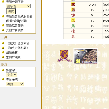
粵語分類字表:
家
pron.
(
pol
弟
n.
you
悌
v.
lov
粵語注音系統對照表
昆
n.
elde
[
聲母
|
韻母
|
聲調
]
晜
n.
elde
普通話音節表
其他方言讀音
棣
n.
Jap
舅
n.
mot
工具
《說文》全文索引
《讀史方輿紀要》
成語彙輯
繁簡對照表
設定
冷僻字:
粵音系統: