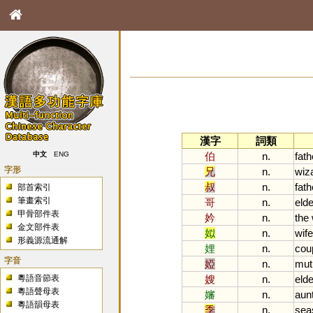
漢字
詞類
伯
n.
fath
中文
ENG
字形
兄
n.
wiz
叔
n.
fath
部首索引
筆畫索引
哥
n.
elde
甲骨部件表
妗
n.
the
金文部件表
姒
n.
wife
形義源流通解
娌
n.
cou
字音
婭
n.
mut
粵語音節表
嫂
n.
elde
粵語聲母表
嬸
n.
aun
粵語韻母表
季
n.
sea