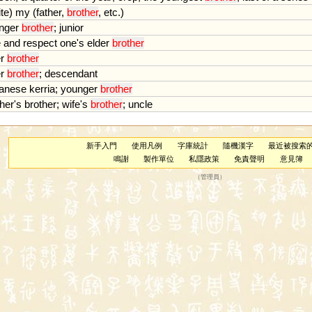
ite
)
my
(
father
,
brother
,
etc
.)
nger
brother
;
junior
e
and
respect
one
'
s
elder
brother
r
brother
r
brother
;
descendant
anese
kerria
;
younger
brother
her
'
s
brother
;
wife
'
s
brother
;
uncle
新手入門
使用凡例
字庫統計
隨機漢字
最近被搜索
鳴謝
製作單位
私隱政策
免責聲明
意見簿
（
管理員
）