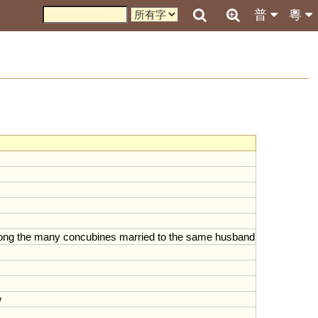
普
粵
ong
the
many
concubines
married
to
the
same
husband
w