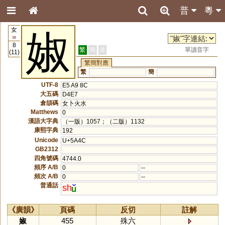
普
粵
女
婌
38
8
繁
簡
港
單讀音字
(11)
繁簡對應
繁
簡
UTF-8
E5 A9 8C
大五碼
D4E7
倉頡碼
女卜火水
Matthews
0
漢語大字典
（一版）1057；（二版）1132
康熙字典
192
Unicode
U+5A4C
GB2312
四角號碼
4744.0
頻序 A/B
0
--
頻次 A/B
0
--
普通話
sh
《廣韻》
頁碼
反切
註解
婌
455
殊六