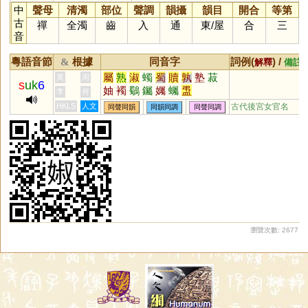
中
聲母
清濁
部位
聲調
韻攝
韻目
開合
等第
古
禪
全濁
齒
入
通
東
/
屋
合
三
音
粵語音節
根據
同音字
詞例(
) /
&
解釋
備註
屬
熟
淑
蠋
蜀
贖
孰
塾
菽
黃
周
s
uk
6
妯
襡
鸀
钃
孎
蠾
盄
李
何
HKLS
人文
古代後宮女官名
同聲同韻
同韻同調
同聲同調
瀏覽次數: 2677