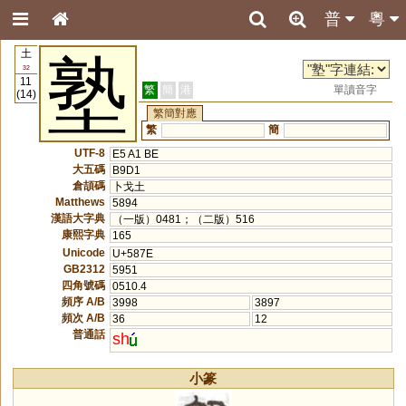
普
粵
土
塾
32
11
繁
簡
港
單讀音字
(14)
繁簡對應
繁
簡
UTF-8
E5 A1 BE
大五碼
B9D1
倉頡碼
卜戈土
Matthews
5894
漢語大字典
（一版）0481；（二版）516
康熙字典
165
Unicode
U+587E
GB2312
5951
四角號碼
0510.4
頻序 A/B
3998
3897
頻次 A/B
36
12
普通話
sh
小篆