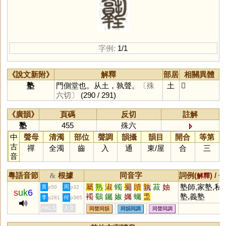
字例:
1/1
《說文新附》
解釋
部居
相關異體
塾
門側堂也。从土，孰聲。
〔殊
土
𡔊
六切〕
(290 / 291)
《廣韻》
頁碼
反切
註解
塾
455
殊六
中
聲母
清濁
部位
聲調
韻攝
韻目
開合
等第
古
禪
全濁
齒
入
通
東
/
屋
合
三
音
粵語音節
根據
同音字
詞例(
) /
&
解釋
備
屬
熟
淑
蠋
蜀
贖
孰
菽
妯
塾師,家塾,私
黃
周
p50
p32
s
uk
6
襡
鸀
钃
婌
孎
蠾
盄
塾,義塾
李
何
p281
p365
HKLS
人文
同聲同韻
同韻同調
同聲同調