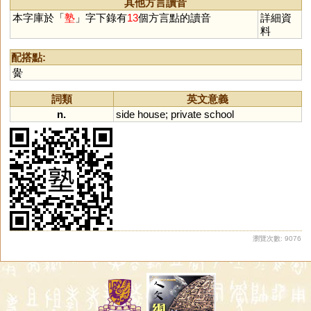
其他方言讀音
本字庫於「
塾
」字下錄有
13
個方言點的讀音
詳細資
料
配搭點:
黌
詞類
英文意義
n.
side
house
;
private
school
瀏覽次數: 9076