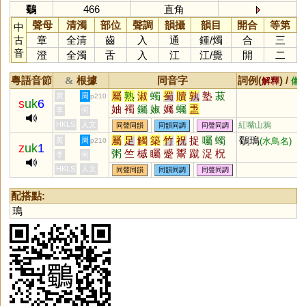
鸀
466
直角
聲母
清濁
部位
聲調
韻攝
韻目
開合
等第
中
古
章
全清
齒
入
通
鍾
/
燭
合
三
音
澄
全濁
舌
入
江
江
/
覺
開
二
粵語音節
根據
同音字
詞例(
) /
&
解釋
備
屬
熟
淑
蠋
蜀
贖
孰
塾
菽
黃
周
p210
s
uk
6
妯
襡
钃
婌
孎
蠾
盄
李
何
HKLS
人文
紅嘴山鴉
同聲同韻
同韻同調
同聲同調
屬
足
觸
築
竹
祝
捉
囑
蠋
鸀鳿
黃
周
(水鳥名)
p210
z
uk
1
粥
竺
槭
矚
蹙
鬻
蹴
浞
柷
李
何
鏃
瘃
踧
茿
穛
喌
鷟
擉
灟
HKLS
人文
同聲同韻
同韻同調
同聲同調
噈
孎
殧
斀
顣
踿
穱
鉐
笁
篫
篧
蠾
敳
欘
燭
筑
哫
触
配搭點:
臅
斸
鳿