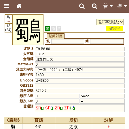
普
粵
鳥
鸀
196
13
繁
簡
港
破音字
(24)
繁簡對應
繁
簡
UTF-8
E9 B8 80
大五碼
F8E2
倉頡碼
田戈竹日火
Matthews
0
漢語大字典
（一版）4664；（二版）4974
康熙字典
1430
Unicode
U+9E00
GB2312
四角號碼
6712.7
頻序 A/B
0
5422
頻次 A/B
0
--
普通話
sh
sh
zh
zh
u
《廣韻》
頁碼
反切
註解
鸀
461
之欲