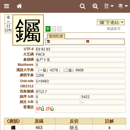
普
粵
金
钃
167
21
繁
簡
港
單讀音字
(29)
繁簡對應
繁
簡
UTF-8
E9 92 83
大五碼
F9C9
倉頡碼
金尸卜戈
Matthews
0
漢語大字典
（一版）4278；（二版）4608
康熙字典
1256
Unicode
U+9483
GB2312
四角號碼
8712.7
頻序 A/B
0
5422
頻次 A/B
0
--
普通話
sh
zh
《廣韻》
頁碼
反切
註解
钃
463
陟玉