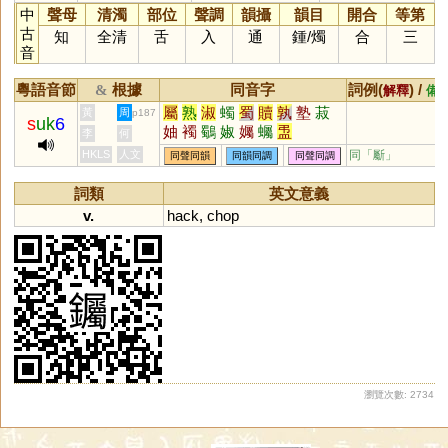
中
聲母
清濁
部位
聲調
韻攝
韻目
開合
等第
古
知
全清
舌
入
通
鍾
/
燭
合
三
音
粵語音節
根據
同音字
詞例(
) /
&
解釋
備
屬
熟
淑
蠋
蜀
贖
孰
塾
菽
黃
周
p187
s
uk
6
妯
襡
鸀
婌
孎
蠾
盄
李
何
HKLS
人文
同「
斸
」
同聲同韻
同韻同調
同聲同調
詞類
英文意義
v.
hack
,
chop
瀏覽次數: 2734