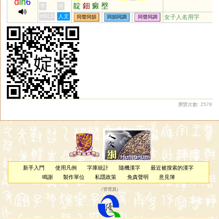
d
in
6
靛
鈿
癜
壂
李
何
HKLS
人文
女子人名用字
同聲同韻
同韻同調
同聲同調
瀏覽次數: 2578
新手入門
使用凡例
字庫統計
隨機漢字
最近被搜索的漢字
鳴謝
製作單位
私隱政策
免責聲明
意見簿
（
管理員
）