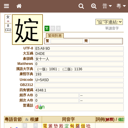
普
粵
女
婝
38
8
繁
簡
港
單讀音字
(11)
繁簡對應
繁
簡
UTF-8
E5 A9 9D
大五碼
D4DE
倉頡碼
女十一人
Matthews
0
漢語大字典
（一版）1061；（二版）1136
康熙字典
193
Unicode
U+5A5D
GB2312
四角號碼
4348.1
頻序 A/B
0
--
頻次 A/B
0
--
普通話
d
i
n
粵語音節
根據
同音字
詞例(
) /
&
解釋
備註
電
澱
墊
殿
淀
甸
奠
佃
唸
黃
周