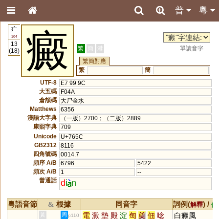
普
粵
疒
癜
104
13
繁
簡
港
單讀音字
(18)
繁簡對應
繁
簡
UTF-8
E7 99 9C
大五碼
F04A
倉頡碼
大尸金水
Matthews
6356
漢語大字典
（一版）2700；（二版）2889
康熙字典
709
Unicode
U+765C
GB2312
8116
四角號碼
0014.7
頻序 A/B
6796
5422
頻次 A/B
1
--
普通話
d
i
n
粵語音節
根據
同音字
詞例(
) /
&
解釋
備
電
澱
墊
殿
淀
甸
奠
佃
唸
白癜風
黃
周
p110