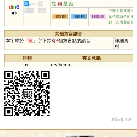
靛
鈿
壂
婝
李
何
p342
d
in
6
HKLS
人文
中醫上指皮膚出
紫色或白色的小
同聲同韻
同韻同調
同聲同調
點，久而蔓延成
其他方言讀音
本字庫於「
癜
」字下錄有
4
個方言點的讀音
詳細資
料
詞類
英文意義
n.
erythema
瀏覽次數: 3184