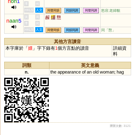
h
on
1
李
何
HKLS
人文
怒容;老婦貌
同聲同韻
同韻同調
同聲同調
赧
熯
戁
黃
周
n
aan
5
李
何
HKLS
人文
同「
戁
」
同聲同韻
同韻同調
同聲同調
其他方言讀音
本字庫於「
嫨
」字下錄有
1
個方言點的讀音
詳細資
料
詞類
英文意義
n.
the
appearance
of
an
old
woman
;
hag
瀏覽次數: 3121