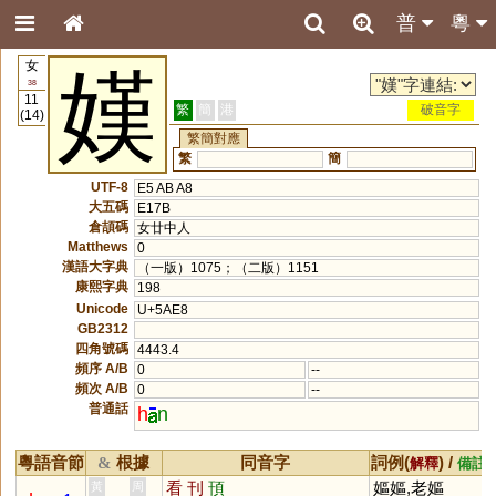
普
粵
女
嫨
38
11
繁
簡
港
破音字
(14)
繁簡對應
繁
簡
UTF-8
E5 AB A8
大五碼
E17B
倉頡碼
女廿中人
Matthews
0
漢語大字典
（一版）1075；（二版）1151
康熙字典
198
Unicode
U+5AE8
GB2312
四角號碼
4443.4
頻序 A/B
0
--
頻次 A/B
0
--
普通話
h
n
粵語音節
根據
同音字
詞例(
) /
&
解釋
備註
看
刊
頇
嫗嫗,老嫗
黃
周