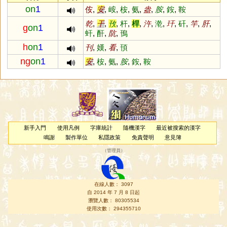
on
1
侒
,
安
,
峖
,
桉
,
氨
,
盎
,
胺
,
銨
,
鞍
乾
,
干
,
攼
,
杆
,
桿
,
汻
,
漧
,
玕
,
矸
,
竿
,
肝
,
g
on
1
虷
,
酐
,
阬
,
鳱
h
on
1
刊
,
嫨
,
看
,
頇
ng
on
1
安
,
桉
,
氨
,
胺
,
銨
,
鞍
新手入門
使用凡例
字庫統計
隨機漢字
最近被搜索的漢字
鳴謝
製作單位
私隱政策
免責聲明
意見簿
（
管理員
）
在線人數： 3097
自 2014 年 7 月 8 日起
瀏覽人數： 80305534
使用次數： 294355710