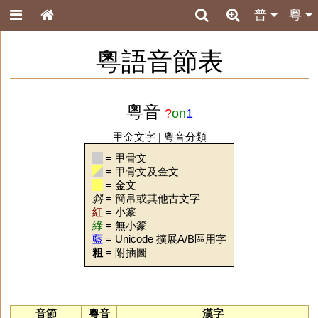
普
粵
粵語音節表
粵音
?
on
1
甲金文字
|
粵音分類
= 甲骨文
= 甲骨文及金文
= 金文
斜
= 簡帛或其他古文字
紅
= 小篆
綠
= 無小篆
藍
= Unicode 擴展A/B區用字
粗
= 附插圖
音節
粵音
漢字