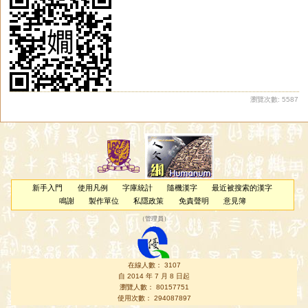
瀏覽次數: 5587
新手入門
使用凡例
字庫統計
隨機漢字
最近被搜索的漢字
鳴謝
製作單位
私隱政策
免責聲明
意見簿
（
管理員
）
在線人數： 3107
自 2014 年 7 月 8 日起
瀏覽人數： 80157751
使用次數： 294087897