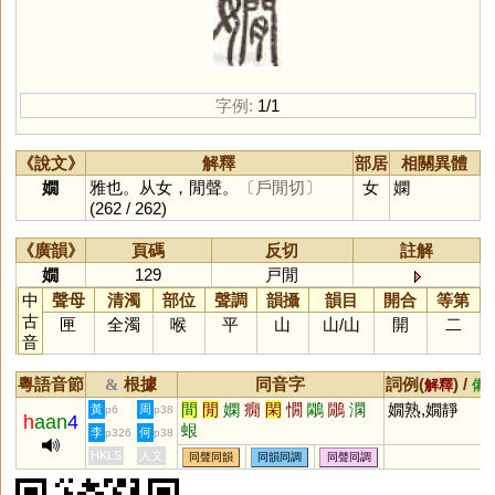
字例:
1/1
《說文》
解釋
部居
相關異體
嫺
雅也。从女，閒聲。
〔戶閒切〕
女
嫻
(262 / 262)
《廣韻》
頁碼
反切
註解
嫺
129
戸閒
中
聲母
清濁
部位
聲調
韻攝
韻目
開合
等第
古
匣
全濁
喉
平
山
山
/
山
開
二
音
粵語音節
根據
同音字
詞例(
) /
&
解釋
備
間
閒
嫻
癇
閑
憪
鷴
鷳
澖
嫺熟,嫺靜
黃
周
p6
p38
h
aan
4
蛝
李
何
p326
p38
HKLS
人文
同聲同韻
同韻同調
同聲同調