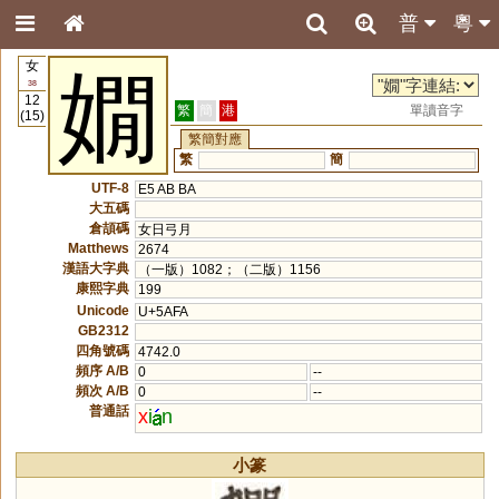
普
粵
女
嫺
38
12
繁
簡
港
單讀音字
(15)
繁簡對應
繁
簡
UTF-8
E5 AB BA
大五碼
倉頡碼
女日弓月
Matthews
2674
漢語大字典
（一版）1082；（二版）1156
康熙字典
199
Unicode
U+5AFA
GB2312
四角號碼
4742.0
頻序 A/B
0
--
頻次 A/B
0
--
普通話
x
i
n
小篆