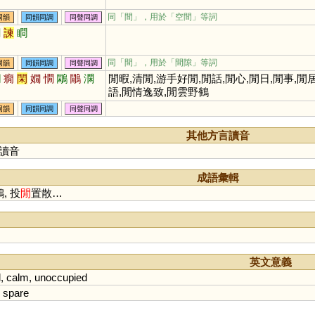
同「
間
」，用於「空間」等詞
同韻
同韻同調
同聲同調
澗
諫
瞷
同「
間
」，用於「間隙」等詞
同韻
同韻同調
同聲同調
嫻
癇
閑
嫺
憪
鷴
鷳
澖
閒暇,清閒,游手好閒,閒話,閒心,閒日,閒事,閒居
語,閒情逸致,閒雲野鶴
同韻
同韻同調
同聲同調
其他方言讀音
讀音
成語彙輯
, 投
閒
置散…
英文意義
l
,
calm
,
unoccupied
,
spare