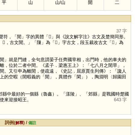
平
山
山
/
山
開
二
37 字
聲符，「
閒
」字的異體「
𨳿
」與《說文解字注》古文及楚簡同形。
𨳢，古文閒。」「
隟
」為「
𨻶
」字古文，段玉裁改古文「
𨳢
」為
閒」就是門縫，全句意謂晏子任齊國宰相，出門時，他的車夫的
離，位於二者中間。《孟子．梁惠王上》：「七八月之閒旱」，
間。又引申為離閒，使疏遠，《史記．屈原賈生列傳》：「讒人
上的空暇（閒暇義的「
閒
」，異體作「
閑
」），陶淵明〈歸園田
—郊縣中最好的一個縣（魯鑫）。「漾陵」、「郊縣」是戰國時楚國
使來迎接昭王。
643 字
詞例(
) /
解釋
備註