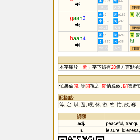
李
何
p326
p37
HKLS
人文
同聲
間
黃
周
p5
p187
g
aan
3
李
何
p326
p37
HKLS
人文
同聲
間
黃
周
p6
p269
h
aan
4
蛝
李
何
p325
p38
HKLS
人文
同聲
本字庫於「
閒
」字下錄有
20
個方言點的
忙裏偷
閒
, 等
閒
視之,
閒
情逸致,
閒
雲野鶴
配搭點:
等
,
定
,
賦
,
逛
,
暇
,
休
,
游
,
悠
,
忙
,
散
,
郄
詞類
adj.
peaceful
,
tranqui
n.
leisure
,
idleness