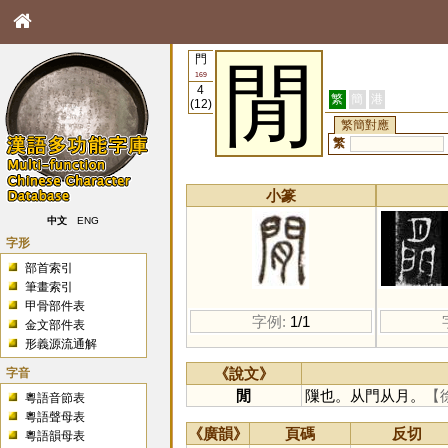
門
閒
169
4
繁
簡
港
(12)
繁簡對應
繁
小篆
中文
ENG
字形
部首索引
筆畫索引
甲骨部件表
字例:
1/1
金文部件表
形義源流通解
字音
《說文》
閒
隟也。从門从月。
【
粵語音節表
粵語聲母表
《廣韻》
頁碼
反切
粵語韻母表