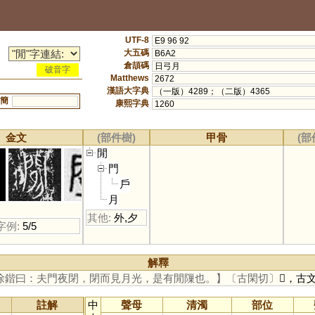
UTF-8
E9 96 92
大五碼
B6A2
倉頡碼
日弓月
破音字
Matthews
2672
漢語大字典
（一版）4289；（二版）4365
簡
康熙字典
1260
金文
(部件樹)
甲骨
(部
閒
門
戶
月
其他:
外
,
夕
字例:
5/5
解釋
徐鍇曰：夫門夜閉，閉而見月光，是有閒隟也。】
〔古閑切〕
𨳿，古
註解
中
聲母
清濁
部位