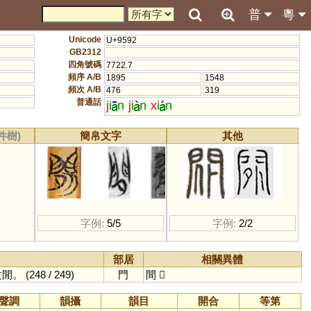
普
粵
Unicode
U+9592
GB2312
四角號碼
7722.7
頻序 A/B
1895
1548
頻次 A/B
476
319
普通話
j
i
n
j
i
n
x
i
n
件樹)
簡帛文字
其他
字例:
5/5
字例:
2/2
部居
相關異體
文閒。
(248 / 249)
門
間
𨳿
聲調
韻攝
韻目
開合
等第