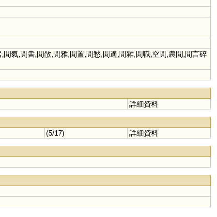
,閒氣,閒書,閒散,閒雅,閒置,閒愁,閒適,閒雜,閒職,空閒,農閒,閒言碎
詳細資料
(5/17)
詳細資料