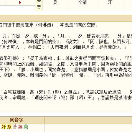
古
見
全清
牙
音
從門縫中照射進來（何琳儀），本義是門間的空𨻶。
「
月
」而從「
夕
」或「
外
」，「
月
」、「
夕
」皆表示月亮，「
外
」是
何琳儀），本義是門間的空𨻶。《說文》：「閒，隟也。从門从月。
月光可入」。徐鍇曰：「夫門夜閉，閉而見月光，是有閒𨻶也。」
管晏列傳》：「晏子為齊相，出，其御之妻從門閒而窺其夫」，「門
間和時間上的距離，如閒隔、之閒，又引申為中間，因為兩物間的距
王下》：「滕，小國也，閒於齊楚」，意指滕國是小國，位於齊楚之
。空隙、閒隔、離閒義的「
閒
」異體作「
間
」。「
閒
」再引申為時間
「吾宅茲漾陵，蒿（郊）𨳿（縣）之無匹」，意謂我定居於漾陵—
使者，宗周鐘：「迺使閒來逆（迎）卲（昭）王」，意謂於是派遣密
同音字
艱
奸
姦
菅
葌
蕑