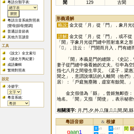
閒
129
古閑
粵語分類字表:
形義通解
粵語注音系統對照表
略說:
金文從「
月
」從「
門
」，象月光
[
聲母
|
韻母
|
聲調
]
普通話音節表
詳解:
金文從「
月
」從「
門
」，或不從
其他方言讀音
「
閒
」字象月光從門縫中照射進來之形（
工具
「
𨳿
」，注云：「門開而月入，門有縫而
《說文》全文索引
「
閒
」本義是門的縫隙，《史記．
《讀史方輿紀要》
妻子從門縫中偷看她的丈夫。引申為空
成語彙輯
指七八月之間發生旱災。《孟子．梁惠
繁簡對照表
閒之」，意謂說壞話的人離間（他們）
設定
居〉：「戶庭無塵雜，虛室有餘閒。」
冷僻字:
金文假借為「
縣
」，曾姬無卹壺：
粵音系統:
地名。「
閒
」又指「閒使」，表示秘密
相關漢字:
月
,
門
,
夕
,
外
,
𨳿
,
隟
,
𨻶
,
𨳢
,
間
,
閑
,
縣
粵語音節
根據
&
間
黃
周
p5
p187
g
aan
1