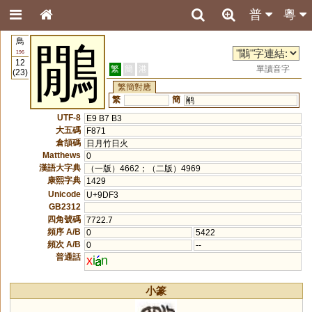
普
粵
鳥
鷳
196
12
繁
簡
港
單讀音字
(23)
繁簡對應
繁
簡
鹇
UTF-8
E9 B7 B3
大五碼
F871
倉頡碼
日月竹日火
Matthews
0
漢語大字典
（一版）4662；（二版）4969
康熙字典
1429
Unicode
U+9DF3
GB2312
四角號碼
7722.7
頻序 A/B
0
5422
頻次 A/B
0
--
普通話
x
i
n
小篆