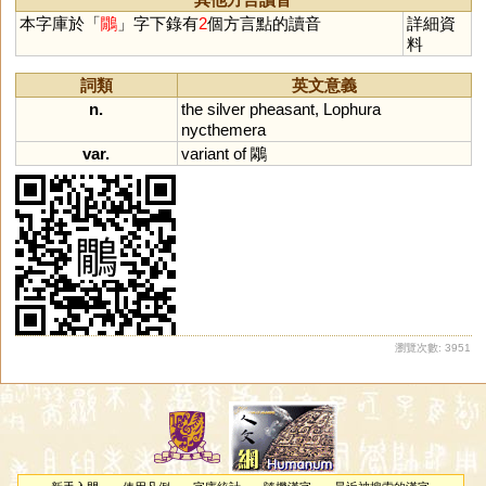
本字庫於「
鷳
」字下錄有
2
個方言點的讀音
詳細資
料
詞類
英文意義
n.
the
silver
pheasant
,
Lophura
nycthemera
var.
variant
of
鷴
瀏覽次數: 3951