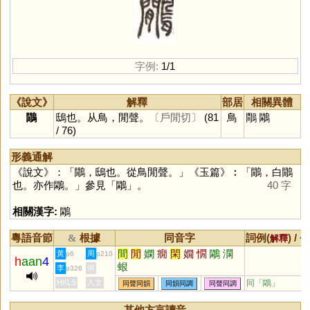
字例:
1/1
《說文》
解釋
部居
相關異體
鷳
鴟也。从鳥，閒聲。
〔戶閒切〕
(81
鳥
鷼
鷴
/ 76)
形義通解
《說文》：「鷳，鴟也。從鳥閒聲。」《玉篇》︰「鷳，白鷳
也。亦作鷴。」參見「
鷴
」。
40 字
相關漢字:
鷴
粵語音節
根據
同音字
詞例(
) /
&
解釋
備
間
閒
嫻
癇
閑
嫺
憪
鷴
澖
黃
周
p6
p210
h
aan
4
蛝
李
何
p326
HKLS
人文
同「
鷴
」
同聲同韻
同韻同調
同聲同調
其他方言讀音