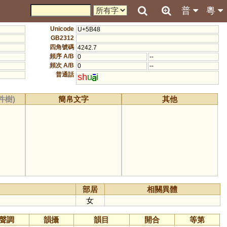
普
粵
Unicode
U+5B48
GB2312
四角號碼
4242.7
頻序 A/B
0
--
頻次 A/B
0
--
普通話
sh
u
i
件樹)
簡帛文字
其他
部居
相關異體
女
聲調
韻攝
韻目
開合
等第