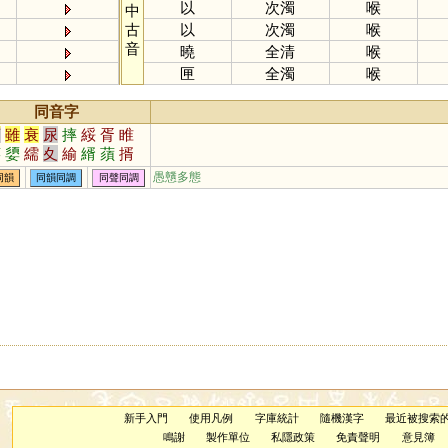
以
次濁
喉
中
古
以
次濁
喉
音
曉
全清
喉
匣
全濁
喉
同音字
須
雖
衰
尿
摔
綏
胥
睢
荽
嬃
繻
夊
緰
縃
蕦
揟
幁
哸
浽
滖
毸
湑
榱
鑐
愚戇多態
同韻
同韻同調
同聲同調
蝑
稰
倠
葰
眭
楈
荾
新手入門
使用凡例
字庫統計
隨機漢字
最近被搜索
鳴謝
製作單位
私隱政策
免責聲明
意見簿