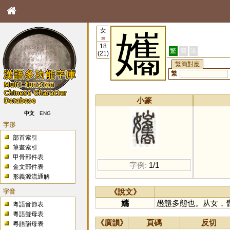
女
孈
38
18
繁
簡
港
(21)
繁簡對應
繁
小篆
中文
ENG
字形
部首索引
筆畫索引
甲骨部件表
字例:
1/1
金文部件表
形義源流通解
字音
《說文》
孈
愚戇多態也。从女，
粵語音節表
粵語聲母表
《廣韻》
頁碼
反切
粵語韻母表