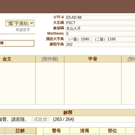
UTF-8
E5 AD 88
大五碼
F5C7
倉頡碼
女山人月
單讀音字
Matthews
0
漢語大字典
（一版）1090；（二版）1166
簡
康熙字典
202
金文
(部件樹)
甲骨
(部
解釋
巂聲。讀若隓。
〔式吹切〕
(263 / 264)
註解
聲母
清濁
部位