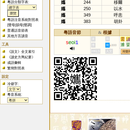
孈
244
移爾
粵語分類字表:
孈
250
以水
孈
349
呼恚
粵語注音系統對照表
孈
383
胡卦
[
聲母
|
韻母
|
聲調
]
普通話音節表
粵語音節
根據
&
其他方言讀音
需
黃
周
s
eoi
1
工具
濉
李
何
p300
娞
HKLS
人文
《說文》全文索引
同聲
諝
《讀史方輿紀要》
成語彙輯
繁簡對照表
設定
冷僻字:
粵音系統: