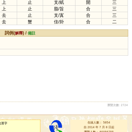
上
止
支
/
紙
開
三
上
止
脂
/
旨
合
三
去
止
支
/
寘
合
三
去
蟹
佳
/
卦
合
二
詞例(
) /
解釋
備註
瀏覽次數: 2724
在線人數： 5854
的漢字
自 2014 年 7 月 8 日起
瀏覽人數： 80056755