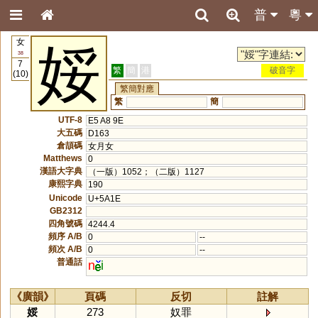
普
粵
女
娞
38
7
繁
簡
港
破音字
(10)
繁簡對應
繁
簡
UTF-8
E5 A8 9E
大五碼
D163
倉頡碼
女月女
Matthews
0
漢語大字典
（一版）1052；（二版）1127
康熙字典
190
Unicode
U+5A1E
GB2312
四角號碼
4244.4
頻序 A/B
0
--
頻次 A/B
0
--
普通話
n
i
《廣韻》
頁碼
反切
註解
娞
273
奴罪