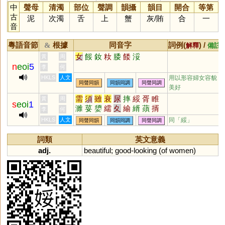
中
聲母
清濁
部位
聲調
韻攝
韻目
開合
等第
古
泥
次濁
舌
上
蟹
灰
/
賄
合
一
音
粵語音節
根據
同音字
詞例(
) /
&
解釋
備註
女
餒
釹
籹
腇
餧
浽
黃
周
n
eoi
5
李
何
HKLS
人文
用以形容婦女容貌
同聲同韻
同韻同調
同聲同調
美好
需
須
雖
衰
尿
摔
綏
胥
睢
黃
周
s
eoi
1
濉
荽
嬃
繻
夊
緰
縃
蕦
揟
李
何
幁
哸
浽
滖
毸
孈
湑
榱
鑐
HKLS
人文
同「
綏
」
同聲同韻
同韻同調
同聲同調
諝
蝑
稰
倠
葰
眭
楈
荾
詞類
英文意義
adj.
beautiful
;
good
-
looking
(
of
women
)