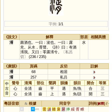
字例:
1/1
《說文》
解釋
部居
相關異體
湑
莤酒也。一曰：浚也。一曰：露
水
皃。从水，胥聲。《詩》曰：有酒
湑我。又曰：零露湑兮。
〔私呂
切〕
(236 / 235)
《廣韻》
頁碼
反切
註解
湑
68
相居
湑
257
私吕
聲母
清濁
部位
聲調
韻攝
韻目
開合
等第
中
古
心
全清
齒
平
遇
魚
/
魚
合
三
音
心
全清
齒
上
遇
魚
/
語
開
三
粵語音節
根據
同音字
詞例(
) /
&
解釋
備
需
須
雖
衰
尿
摔
綏
胥
睢
黃
周
p91