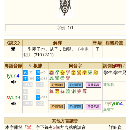
字例:
1/1
《說文》
解釋
部居
相關異體
孿
一乳兩子也。从子，䜌聲。
〔生患
子
切〕
(310 / 311)
粵語音節
根據
同音字
詞例(
) /
&
解釋
備
聯
灤
巒
攣
鑾
鸞
欒
圞
䜌
孿生,孿生兄
黃
周
p52
p40
l
yun
4
羉
臠
奱
曫
李
何
p367
p382
HKLS
人文
雙胞胎
同聲同韻
同韻同調
同聲同調
算
選
蒜
渲
涮
筭
匴
黃
周
s
yun
3
李
何
p383
l
yun
4
HKLS
人文
「孿
」的
同聲同韻
同韻同調
同聲同調
異讀字
其他方言讀音
本字庫於「
孿
」字下錄有
3
個方言點的讀音
詳細資