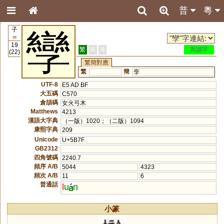
普
粵
子
孿
39
19
繁
簡
港
異讀字
(22)
繁簡對應
繁
簡
孪
UTF-8
E5 AD BF
大五碼
C570
倉頡碼
女火弓木
Matthews
4213
漢語大字典
（一版）1020；（二版）1094
康熙字典
209
Unicode
U+5B7F
GB2312
四角號碼
2240.7
頻序 A/B
5044
4323
頻次 A/B
11
6
普通話
l
u
n
小篆