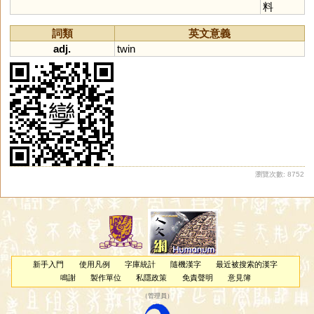
料
詞類
英文意義
adj.
twin
瀏覽次數: 8752
新手入門
使用凡例
字庫統計
隨機漢字
最近被搜索的漢字
鳴謝
製作單位
私隱政策
免責聲明
意見簿
（
管理員
）