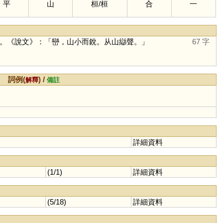
平
山
桓
/
桓
合
一
。《說文》：「巒，山小而銳。从山䜌聲。」
67 字
詞例(
) /
解釋
備註
詳細資料
(1/1)
詳細資料
(5/18)
詳細資料