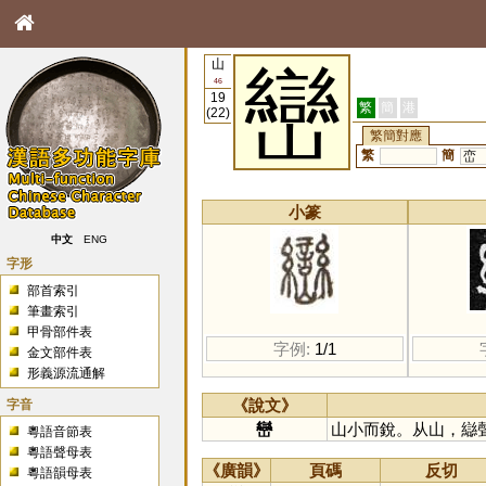
山
巒
46
19
繁
簡
港
(22)
繁簡對應
繁
簡
峦
小篆
中文
ENG
字形
部首索引
筆畫索引
甲骨部件表
字例:
1/1
金文部件表
形義源流通解
字音
《說文》
巒
山小而銳。从山，䜌
粵語音節表
粵語聲母表
《廣韻》
頁碼
反切
粵語韻母表