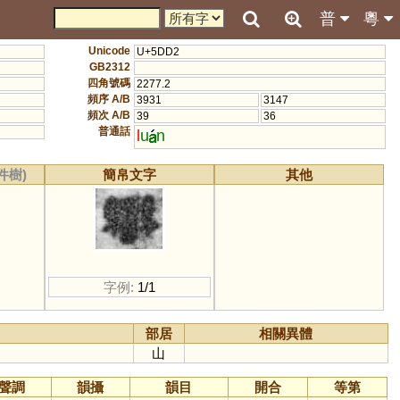
普
粵
Unicode
U+5DD2
GB2312
四角號碼
2277.2
頻序 A/B
3931
3147
頻次 A/B
39
36
普通話
l
u
n
件樹)
簡帛文字
其他
字例:
1/1
部居
相關異體
山
聲調
韻攝
韻目
開合
等第