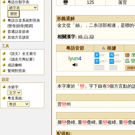
巒
125
落官
粵語分類字表:
形義通解
粵語注音系統對照表
金文從「
絲
」，二糸頂部相連，是聯的
[
聲母
|
韻母
|
聲調
]
普通話音節表
相關漢字:
絲
,
山
,
䜌
其他方言讀音
工具
粵語音節
根據
&
《說文》全文索引
聯
黃
周
p52
p46
l
yun
4
《讀史方輿紀要》
羉
李
何
p367
p382
成語彙輯
HKLS
人文
同聲
繁簡對照表
設定
本字庫於「
巒
」字下錄有
9
個方言點的
冷僻字:
粵音系統:
雲
巒
州
層
巒
疊嶂, 重
巒
疊嶂, 重
巒
複嶂, 重
巒
疊巘
配搭點: