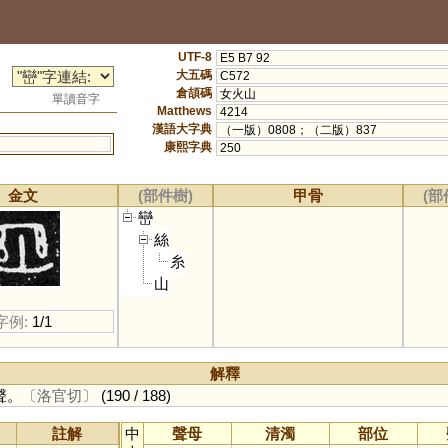
UTF-8
E5 B7 92
大五碼
C572
倉頡碼
女火山
單讀音字
Matthews
4214
漢語大字典
（一版）0808；（二版）837
康熙字典
250
金文
(部件樹)
甲骨
(部
巒
絲
糸
山
字例:
1/1
解釋
聲。
〔洛官切〕
(190 / 188)
註解
中
聲母
清濁
部位