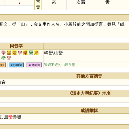
古
來
次濁
舌
音
初文，從「
山
」，金文用作人名。小篆於絲之間加從言，參見「
䜌
」
同音字
灤
攣
鑾
鸞
孿
欒
圞
䜌
峰巒,山巒
臠
奱
曫
連綿不絕的山峰丘嶺
同韻
同韻同調
同聲同調
其他方言讀音
讀音
《讀史方輿紀要》地名
成語彙輯
, 層
巒
疊巘…