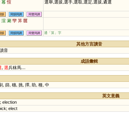
饌
篹
愃
選舉,選拔,選手,選取,選定,選拔,遴選
同韻
同韻同調
同聲同調
蒜
渲
涮
孿
筭
匴
通「算」字
同韻
同韻同調
同聲同調
其他方言讀音
讀音
成語彙輯
選
,
選
兵秣馬…
刷
,
篩
,
穗
,
挑
,
擇
,
助
,
種
,
中
英文意義
;
election
pick
;
elect