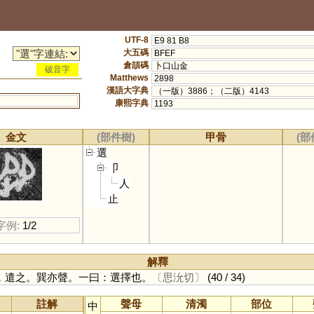
UTF-8
E9 81 B8
大五碼
BFEF
倉頡碼
卜口山金
破音字
Matthews
2898
漢語大字典
（一版）3886；（二版）4143
康熙字典
1193
金文
(部件樹)
甲骨
(部
選
卩
人
止
字例:
1/2
解釋
，遣之。巽亦聲。一曰：選擇也。
〔思沇切〕
(40 / 34)
註解
聲母
清濁
部位
中