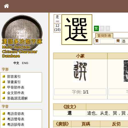
辵
選
162
12
繁
簡
港
(16)
繁簡對應
繁
簡
选
小篆
中文
ENG
字形
部首索引
筆畫索引
甲骨部件表
字例:
1/1
金文部件表
形義源流通解
字音
《說文》
選
遣也。从辵、巽，巽
粵語音節表
粵語聲母表
《廣韻》
頁碼
反切
粵語韻母表