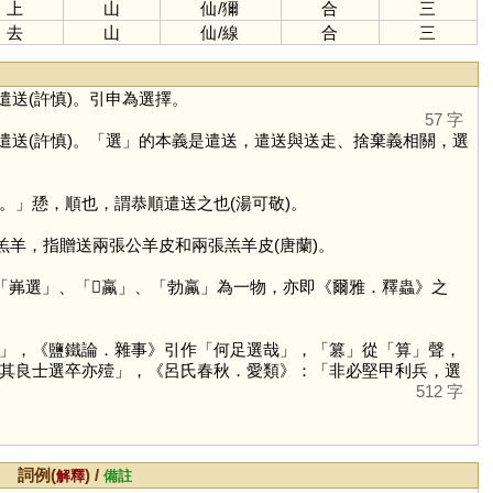
上
山
仙
/
獮
合
三
去
山
仙
/
線
合
三
送(許慎)。引申為選擇。
57 字
送(許慎)。「
選
」的本義是遣送，遣送與送走、捨棄義相關，選
」愻，順也，謂恭順遣送之也(湯可敬)。
羔羊，指贈送兩張公羊皮和兩張羔羊皮(唐蘭)。
「岪選」、「𧉸蠃」、「勃蠃」為一物，亦即《爾雅．釋蟲》之
」，《鹽鐵論．雜事》引作「何足選哉」，「
篡
」從「
算
」聲，
其良士選卒亦殪」，《呂氏春秋．愛類》：「非必堅甲利兵，選
512 字
詞例(
) /
解釋
備註