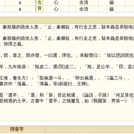
古
心
全清
齒
音
心
全清
齒
」象順服的跪坐人形，「
止
」象腳趾，有行走之意，疑本義是恭順地遣
」象順服的跪坐人形，「
止
」象腳趾，有行走之意，疑本義是恭順地遣
、簡擇之義。
，遣之。巽亦聲。一曰選，擇也。」朱駿聲曰：「按以愻訓巽也。
羊，九年衛鼎：「羝皮二、選(䍻)皮二」，「
羝
」是公羊，「
䍻
」是
王堆．養生方》：「取岪選一斗」、「即出岪選」、「𧉸蠃三斗」。
書亦作「蒲蠃」、「薄蠃」等(郝懿行、王輝)。
是「選卒」。「
選
」和「
算
」音近相通，《論語．子路》「何足算也
是精選的士卒。古書中「選卒」之稱屢見，如《戰國策．齊策一》「
同音字