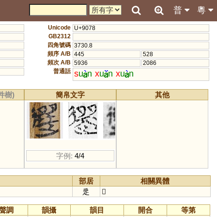
普
粵
Unicode
U+9078
GB2312
四角號碼
3730.8
頻序 A/B
445
528
頻次 A/B
5936
2086
普通話
s
u
n
x
u
n
x
u
n
件樹)
簡帛文字
其他
字例:
4/4
部居
相關異體
辵
𨕖
聲調
韻攝
韻目
開合
等第