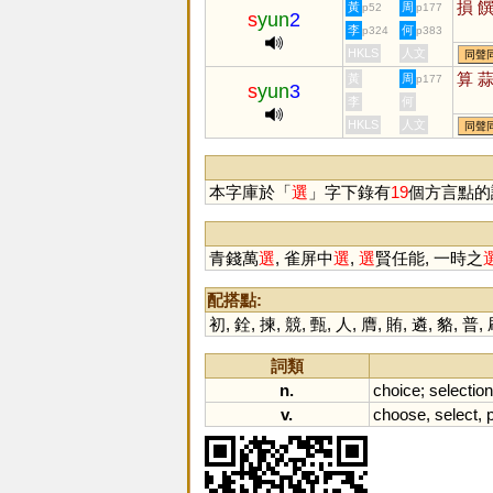
損
黃
周
p52
p177
s
yun
2
李
何
p324
p383
HKLS
人文
同聲
算
黃
周
p177
s
yun
3
李
何
HKLS
人文
同聲
本字庫於「
選
」字下錄有
19
個方言點的
青錢萬
選
, 雀屏中
選
,
選
賢任能, 一時之
配搭點:
初
,
銓
,
揀
,
競
,
甄
,
人
,
膺
,
賄
,
遴
,
貉
,
普
,
詞類
n.
choice
;
selection
v.
choose
,
select
,