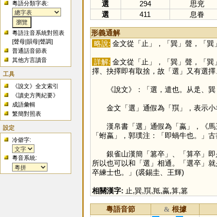
選
294
思兖
粵語分類字表:
選
411
息眷
形義通解
粵語注音系統對照表
[
聲母
|
韻母
|
聲調
]
略說:
金文從「
止
」，「
巽
」聲，「
巽
普通話音節表
其他方言讀音
詳解:
金文從「
止
」，「
巽
」聲，「
巽
擇、抉擇即有取捨，故「
選
」又有選擇
工具
《說文》全文索引
《說文》：「選，遣也。从辵、巽，巽
《讀史方輿紀要》
成語彙輯
金文「
選
」通假為「
䍻
」，表示小
繁簡對照表
漢帛書「
選
」通假為「
蠃
」，《馬
設定
「蚹蠃」，郭璞注：「即蝸牛也。」古
冷僻字:
銀雀山漢簡「篡卒」、「算卒」即
粵音系統:
所以也可以和「
選
」相通。「選卒」就
卒練士也。」(裘錫圭、王輝)
相關漢字:
止
,
巽
,
䍻
,
羝
,
蠃
,
算
,
篡
粵語音節
根據
&