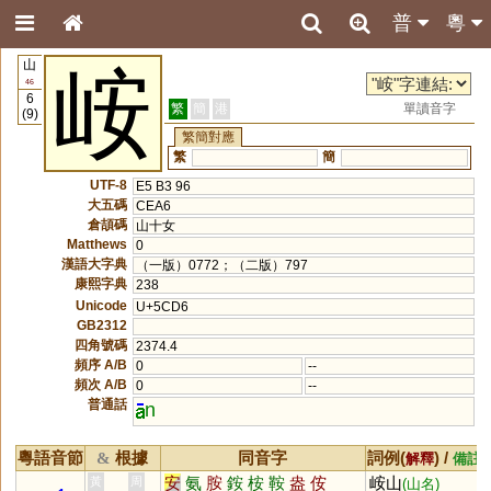
普
粵
山
峖
46
6
繁
簡
港
單讀音字
(9)
繁簡對應
繁
簡
UTF-8
E5 B3 96
大五碼
CEA6
倉頡碼
山十女
Matthews
0
漢語大字典
（一版）0772；（二版）797
康熙字典
238
Unicode
U+5CD6
GB2312
四角號碼
2374.4
頻序 A/B
0
--
頻次 A/B
0
--
普通話
n
粵語音節
根據
同音字
詞例(
) /
&
解釋
備註
安
氨
胺
銨
桉
鞍
盎
侒
峖山
黃
周
(山名)