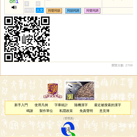
on
1
李
何
HKLS
人文
同聲同韻
同韻同調
同聲同調
瀏覽次數: 2709
新手入門
使用凡例
字庫統計
隨機漢字
最近被搜索的漢字
鳴謝
製作單位
私隱政策
免責聲明
意見簿
（
管理員
）