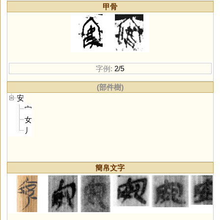
甲骨
字例:
2/5
(部件樹)
安
宀
女
丿
簡帛文字