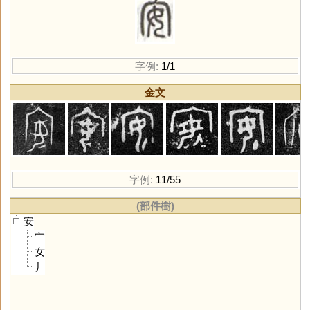
字例:
1/1
金文
字例:
11/55
(部件樹)
安
宀
女
丿