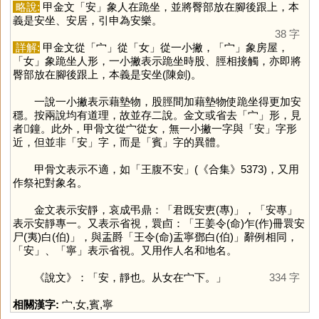
略說:
甲金文「
安
」象人在跪坐，並將臀部放在腳後跟上，本
義是安坐、安居，引申為安樂。
38 字
詳解:
甲金文從「
宀
」從「
女
」從一小撇，「
宀
」象房屋，
「
女
」象跪坐人形，一小撇表示跪坐時股、脛相接觸，亦即將
臀部放在腳後跟上，本義是安坐(陳劍)。
一說一小撇表示藉墊物，股脛間加藉墊物使跪坐得更加安
穩。按兩說均有道理，故並存二說。金文或省去「
宀
」形，見
者𣱼鐘。此外，甲骨文從宀從女，無一小撇一字與「
安
」字形
近，但並非「
安
」字，而是「
賓
」字的異體。
甲骨文表示不適，如「王腹不安」(《合集》5373)，又用
作祭祀對象名。
金文表示安靜，哀成弔鼎：「君既安叀(專)」，「安專」
表示安靜專一。又表示省視，睘卣：「王姜令(命)乍(作)冊睘安
尸(夷)白(伯)」，與盂爵「王令(命)盂寧鄧白(伯)」辭例相同，
「
安
」、「
寧
」表示省視。又用作人名和地名。
《說文》：「安，靜也。从女在宀下。」
334 字
相關漢字:
宀
,
女
,
賓
,
寧