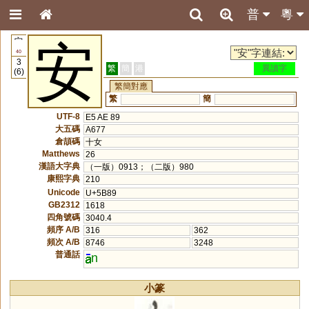
普
粵
宀
安
40
3
繁
簡
港
異讀字
(6)
繁簡對應
繁
簡
UTF-8
E5 AE 89
大五碼
A677
倉頡碼
十女
Matthews
26
漢語大字典
（一版）0913；（二版）980
康熙字典
210
Unicode
U+5B89
GB2312
1618
四角號碼
3040.4
頻序 A/B
316
362
頻次 A/B
8746
3248
普通話
n
小篆