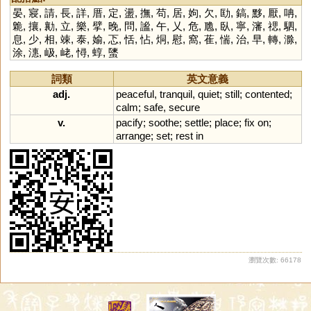
晏
,
寢
,
請
,
長
,
詳
,
厝
,
定
,
盪
,
撫
,
苟
,
居
,
姁
,
欠
,
劻
,
鎬
,
黟
,
厭
,
呥
,
臲
,
攘
,
勷
,
立
,
樂
,
擘
,
晚
,
問
,
謐
,
午
,
乂
,
危
,
卼
,
臥
,
寧
,
瀋
,
禗
,
駟
,
息
,
少
,
相
,
竦
,
泰
,
媮
,
忑
,
恬
,
怗
,
烔
,
慰
,
窩
,
萑
,
惴
,
治
,
早
,
轉
,
滁
,
涂
,
潓
,
岋
,
峔
,
憳
,
蜳
,
螴
詞類
英文意義
adj.
peaceful
,
tranquil
,
quiet
;
still
;
contented
;
calm
;
safe
,
secure
v.
pacify
;
soothe
;
settle
;
place
;
fix
on
;
arrange
;
set
;
rest
in
瀏覽次數: 66178