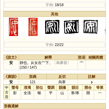
字例:
18/18
其他
字例:
22/22
《說文》
解釋
部居
相關異體
安
靜也。从女在宀下。
〔烏寒切〕
宀
(150 / 147)
《廣韻》
頁碼
反切
註解
安
121
烏寒
中
聲母
清濁
部位
聲調
韻攝
韻目
開合
等第
古
影
全清
喉
平
山
寒
/
寒
開
一
音
形義通解