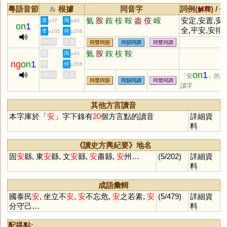
粵語音節
根據
同音字
詞例(
) /
&
解釋
備
氨
胺
銨
桉
鞍
盎
侒
峖
安定,安置,安
黃
周
p37
p40
on
1
全,平安,安排,
李
何
p105
p266
安靜,安然無恙
HKLS
人文
同聲同韻
同韻同調
同聲同調
竹報平安,樂
氨
胺
銨
桉
鞍
黃
周
p40
安命,養心安
ng
on
1
李
何
p266
on
1
HKLS
人文
「安
」的異
同聲同韻
同韻同調
同聲同調
讀字
其他方言讀音
本字庫於「
安
」字下錄有
20
個方言點的讀音
詳細資
料
《讀史方輿紀要》地名
固
安
縣, 東
安
縣, 文
安
縣,
安
肅縣,
安
州…
(5/202)
詳細資
料
成語彙輯
國泰民
安
, 坐立不
安
,
安
不忘危,
安
之若素,
安
(5/479)
詳細資
分守己…
料
配搭點: