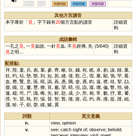
齴
鋧
喭
HKLS
人文
同聲同韻
同韻同調
同聲同調
獵心喜,主見,
見,遠見,真知
其他方言讀音
見
本字庫於「
見
」字下錄有
20
個方言點的讀音
詳細資
料
成語彙輯
一孔之
見
, 一
見
如故, 一針
見
血, 不
見
經傳, 先
(5/640)
詳細資
見
之明…
料
配搭點:
拜
,
陛
,
稟
,
兵
,
彪
,
菶
,
參
,
齊
,
瞅
,
吹
,
錢
,
裎
,
瞧
,
卓
,
創
,
諔
,
餗
,
重
,
杕
,
旳
,
玷
,
墊
,
斲
,
到
,
短
,
芴
,
縫
,
僅
,
覲
,
己
,
瑕
,
棄
,
顯
,
鴞
,
罕
,
看
,
血
,
麀
,
鷖
,
意
,
匜
,
晛
,
謁
,
蕘
,
愚
,
隅
,
畬
,
遇
,
盷
,
遠
,
襟
,
歧
,
挈
,
劼
,
窺
,
瞡
,
立
,
屢
,
歷
,
獠
,
筤
,
邈
,
望
,
晤
,
倪
,
詣
,
寱
,
堋
,
偏
,
瞥
,
頖
,
碰
,
篷
,
鑐
,
司
,
尸
,
識
,
晰
,
先
,
鮮
,
尟
,
成
,
少
,
所
,
相
,
常
,
數
,
抒
,
亶
,
饕
,
搰
,
乍
,
習
,
執
,
肘
,
惴
,
晉
,
智
,
贄
,
徵
,
接
,
召
,
灼
,
再
,
撞
,
捉
,
踵
,
絀
,
彊
,
眕
,
子
,
鉏
,
妴
,
緮
,
鰎
,
霬
詞類
英文意義
n.
view
,
opinion
v.
see
;
catch
sight
of
;
observe
;
behold
;
percieve
;
interview
;
visit
;
meet
;