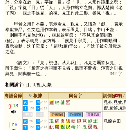
外，分別在於「
見
」字從「
目
」從「
卩
」，人形作跪坐之勢；
「
視
」字從「
目
」從「
人
」，人形作站立之勢。郭店楚簡《老
子丙》「視之不足見」的視、見正作此二形。參見「
視
」。
甲骨文用作本義，表示看見、覲見，又讀為「
獻
」，表示
奉獻祭品。金文也用作本義，表示看見、目睹，中山王壺：
「則臣不忍見施(也)」，噩君啟車節：「不見其金節則政
(征)。」表示朝見，麥方尊：「侯見于宗周」。用作助動詞，
表示被動，沈子它簋：「見猒(厭)于公」，即沈子被公所厭足
之意。
《說文》：「見，視也。从儿从目。凡見之屬皆从見。」
段玉裁注：「析言之有視而不見者，聽而不聞者。渾言之則視
與見，聞與聽一也。」
342 字
相關漢字:
目
,
卩
,
視
,
人
,
獻
粵語音節
根據
同音字
詞例(
) /
&
解釋
備
建
腱
毽
鋻
見外,見效,見
黃
周
p27
p160
g
in
3
習,見解,見聞,
李
何
p153
p191
見機,見證,見
HKLS
人文
同聲同韻
同韻同調
同聲同調
識,見仁見智,
現
研
彥
諺
唁
硯
莧
峴
讞
見龍在田
黃
周
p26
p160
j
in
6
異思遷,見義
齞
鬳
粯
娊
嵃
牪
涀
俔
睍
李
何
p153
p194
為,見微知著,