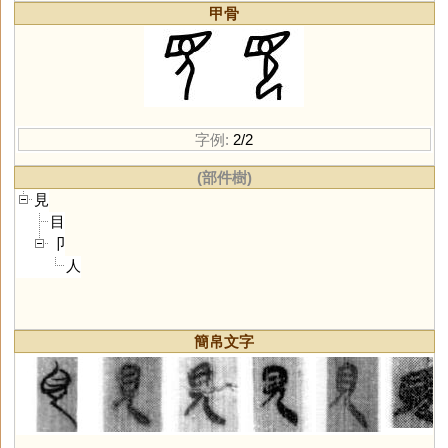
甲骨
字例:
2/2
(部件樹)
見
目
卩
人
簡帛文字