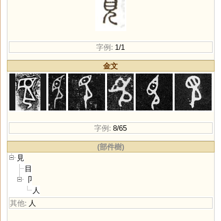
字例:
1/1
金文
字例:
8/65
(部件樹)
見
目
卩
人
其他:
人