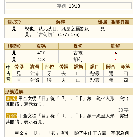
字例:
13/13
《說文》
解釋
部居
相關異體
見
視也。从儿从目。凡見之屬皆从
見
見。
〔古甸切〕
(177 / 175)
《廣韻》
頁碼
反切
註解
見
407
古電
見
408
胡甸
聲母
清濁
部位
聲調
韻攝
韻目
開合
等第
中
古
見
全清
牙
去
山
先
/
霰
開
四
音
匣
全濁
喉
去
山
先
/
霰
開
四
形義通解
略說:
甲金文從「
目
」從「
卩
」，「
卩
」象一跪坐人形，突出
其眼睛，表示看見。
33 字
詳解:
甲金文從「
目
」從「
卩
」，「
卩
」象一跪坐人形，突出
其眼睛，表示看見。
甲金文「
見
」、「
視
」有別，除了中山王方壺一字形為例