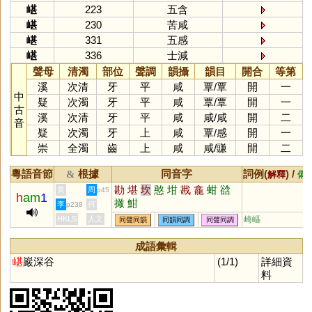
嵁
223
五含
嵁
230
苦咸
嵁
331
五感
嵁
336
士減
聲母
清濁
部位
聲調
韻攝
韻目
開合
等第
溪
次清
牙
平
咸
覃
/
覃
開
一
中
疑
次濁
牙
平
咸
覃
/
覃
開
一
古
溪
次清
牙
平
咸
咸
/
咸
開
二
音
疑
次濁
牙
上
咸
覃
/
感
開
一
崇
全濁
齒
上
咸
咸
/
豏
開
二
粵語音節
根據
同音字
詞例(
) /
&
解釋
備
勘
堪
坎
憨
坩
戡
龕
蚶
谽
黃
周
p45
h
am
1
撖
魽
李
何
p238
HKLS
人文
崎嶇
同聲同韻
同韻同調
同聲同調
成語彙輯
嵁
巖深谷
(1/1)
詳細資
料