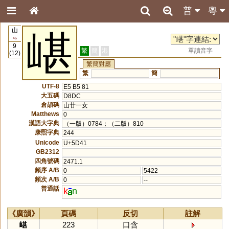
普
粵
山
嵁
46
9
繁
簡
港
單讀音字
(12)
繁簡對應
繁
簡
UTF-8
E5 B5 81
大五碼
D8DC
倉頡碼
山廿一女
Matthews
0
漢語大字典
（一版）0784；（二版）810
康熙字典
244
Unicode
U+5D41
GB2312
四角號碼
2471.1
頻序 A/B
0
5422
頻次 A/B
0
--
普通話
k
n
《廣韻》
頁碼
反切
註解
嵁
223
口含